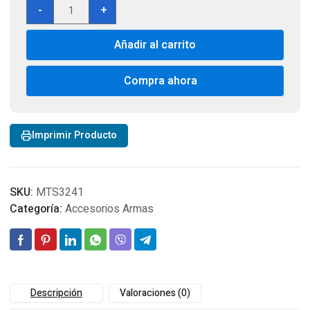
Montura
-
+
de
mantecion
Añadir al carrito
de
armas
MTM
Compra ahora
Case-
Gard
Gun
Imprimir Producto
Vise
cantidad
SKU:
MTS3241
Categoría:
Accesorios Armas
Descripción
Valoraciones (0)