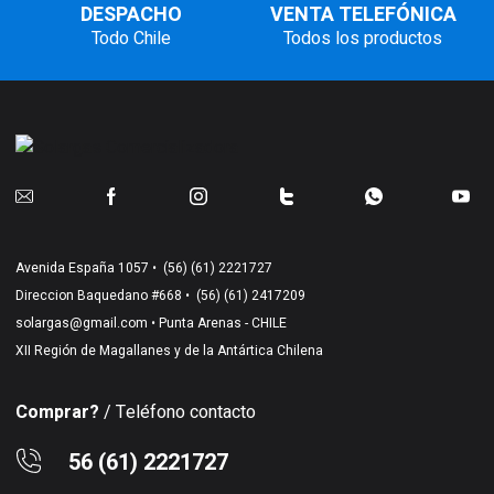
DESPACHO
VENTA TELEFÓNICA
Todo Chile
Todos los productos
Avenida España 1057 •
(56) (61) 2221727
Direccion Baquedano #668 •
(56) (61) 2417209
solargas@gmail.com
• Punta Arenas - CHILE
XII Región de Magallanes y de la Antártica Chilena
Comprar?
/ Teléfono contacto
56 (61) 2221727