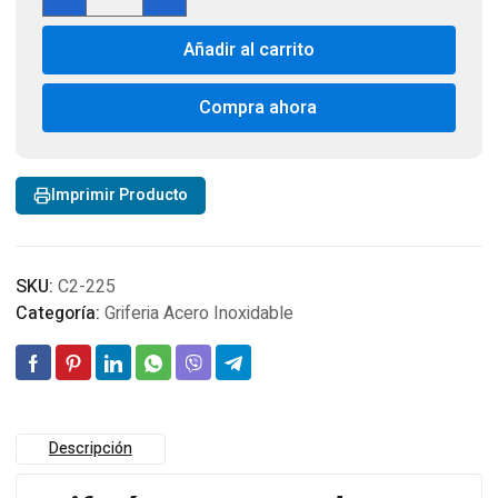
Monomando
Flexible
Añadir al carrito
Wolobby
4
C2-
Compra ahora
225
cantidad
Imprimir Producto
SKU:
C2-225
Categoría:
Griferia Acero Inoxidable
Descripción