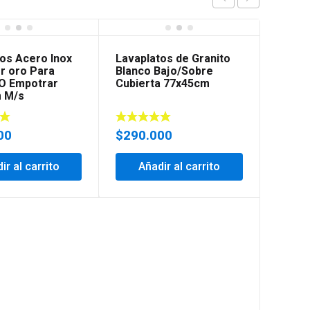
os Acero Inox
Lavaplatos de Granito
r oro Para
Blanco Bajo/Sobre
 O Empotrar
Cubierta 77x45cm
 M/s
00
$
290.000
ir al carrito
Añadir al carrito
Lavapl
Para 
Empot
$
170
Añ