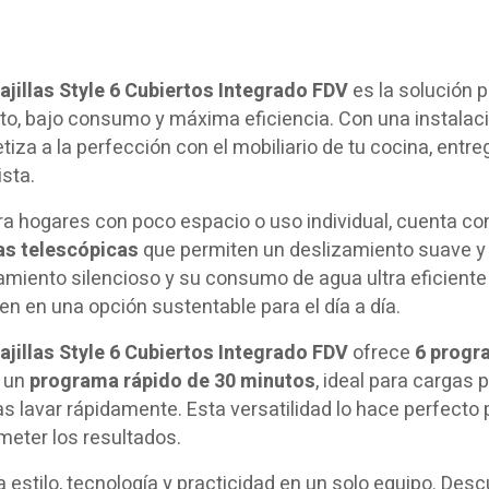
ajillas Style 6 Cubiertos Integrado FDV
es la solución 
o, bajo consumo y máxima eficiencia. Con una instalac
iza a la perfección con el mobiliario de tu cocina, ent
sta.
ra hogares con poco espacio o uso individual, cuenta c
as telescópicas
que permiten un deslizamiento suave y se
miento silencioso y su consumo de agua ultra eficiente –d
en en una opción sustentable para el día a día.
ajillas Style 6 Cubiertos Integrado FDV
ofrece
6 progr
y un
programa rápido de 30 minutos
, ideal para cargas
s lavar rápidamente. Esta versatilidad lo hace perfecto p
eter los resultados.
estilo, tecnología y practicidad en un solo equipo. De