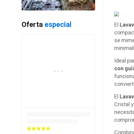
Oferta
especial
El
Lavav
compact
se mimet
minimali
Ideal pa
con guí
funciona
conviert
El
Lavav
Cristal 
necesita
comprom
Combina 