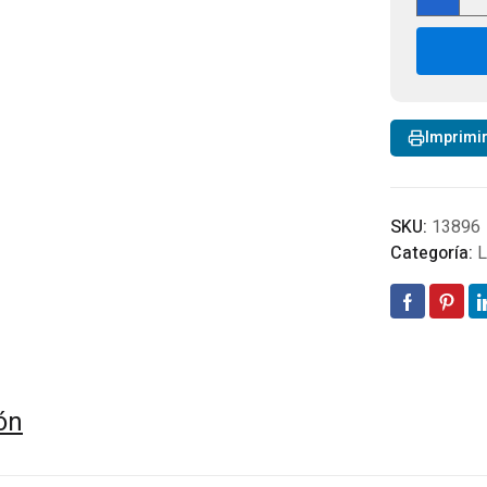
Styl
6
Cub
Int
FDV
can
Imprimi
SKU:
13896
Categoría:
L
ón