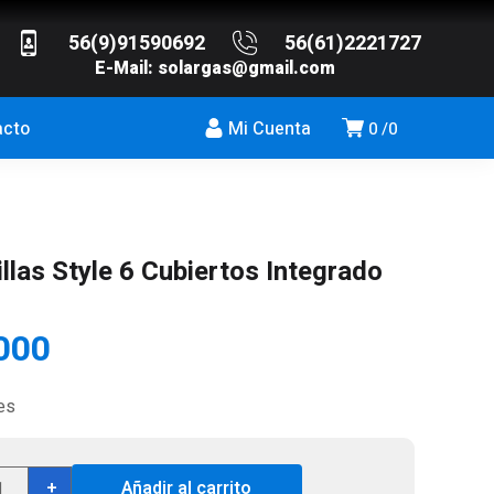
56(9)91590692
56(61)2221727
E-Mail:
solargas@gmail.com
acto
Mi Cuenta
0
0
llas Style 6 Cubiertos Integrado
000
es
vajillas
+
Añadir al carrito