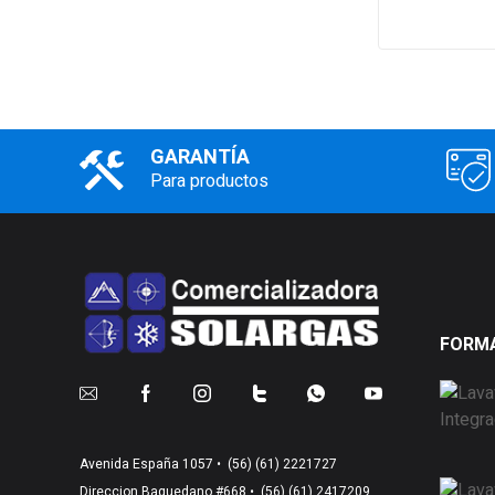
GARANTÍA
Para productos
FORMA
Avenida España 1057 •
(56) (61) 2221727
Direccion Baquedano #668 •
(56) (61) 2417209