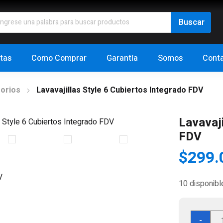
tas
Como Comprar
Garantía
Somos
Cont
orios
Lavavajillas Style 6 Cubiertos Integrado FDV
Lavavaji
FDV
$
299.
10 disponibl
Lava
-