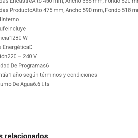
das EncastreAlto 450 mm, Ancho 555 mm, Fondo 520 
das ProductoAlto 475 mm, Ancho 590 mm, Fondo 518 
lInterno
ufeIncluye
ncia1280 W
e EnergéticaD
ión220 – 240 V
idad De Programas6
ntía1 año según términos y condiciones
umo De Agua6.6 Lts
s relacionados