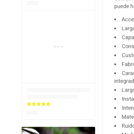
puede ha
Acces
Larg
Capa
Cons
Cust
Fabr
Carac
integrad
Larg
Insta
Inte
Mate
Ruid