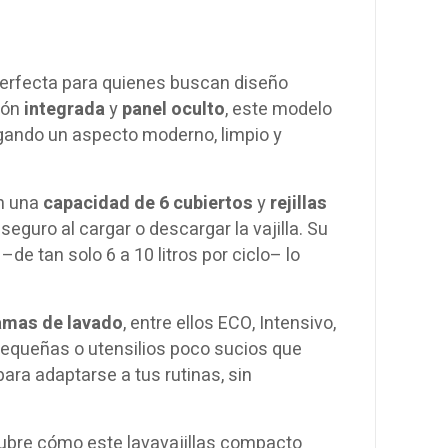
perfecta para quienes buscan diseño
ión
integrada
y
panel oculto
, este modelo
regando un aspecto moderno, limpio y
on una
capacidad de 6 cubiertos
y
rejillas
guro al cargar o descargar la vajilla. Su
e tan solo 6 a 10 litros por ciclo– lo
amas de lavado
, entre ellos ECO, Intensivo,
 pequeñas o utensilios poco sucios que
ara adaptarse a tus rutinas, sin
scubre cómo este lavavajillas compacto