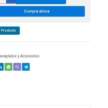
e
Compra ahora
iertos
egrado
tidad
r Producto
avaplatos y Accesorios