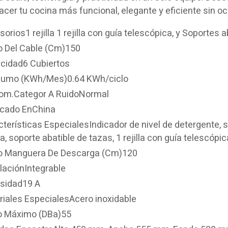
cer tu cocina más funcional, elegante y eficiente sin o
orios1 rejilla 1 rejilla con guía telescópica, y Soportes 
o Del Cable (Cm)150
cidad6 Cubiertos
umo (KWh/Mes)0.64 KWh/ciclo
om.Categor A RuidoNormal
icado EnChina
terísticas EspecialesIndicador de nivel de detergente, sa
a, soporte abatible de tazas, 1 rejilla con guía telescópic
o Manguera De Descarga (Cm)120
laciónIntegrable
nsidad19 A
riales EspecialesAcero inoxidable
o Máximo (DBa)55