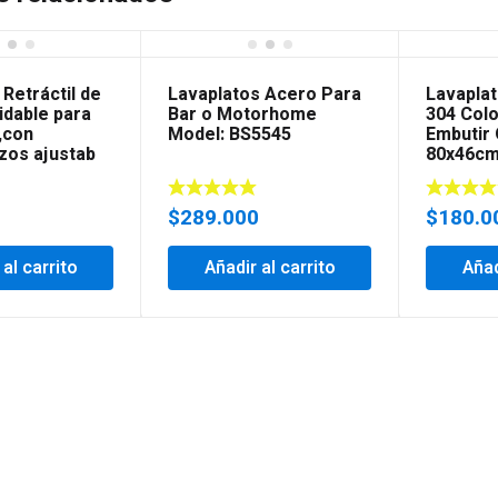
 Retráctil de
Lavaplatos Acero Para
Lavaplat
idable para
Bar o Motorhome
304 Colo
,con
Model: BS5545
Embutir
zos ajustab
80x46cm
$
289.000
$
180.0
 al carrito
Añadir al carrito
Añad