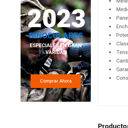
Medi
2023
Medi
Pane
Ench
BINOCULARES
Pote
Clas
ESPECIALES EN GRAN
Tens
VARIDAD
Cant
Gara
Cons
Comprar Ahora
Producto