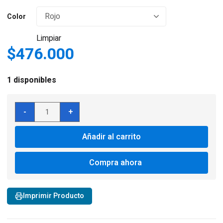
Color
Limpiar
$
476.000
1 disponibles
Hoyt
-
+
Grand
Prix
Añadir al carrito
Series
Horizon
25"
Compra ahora
Recurve
ILF
Riser
Imprimir Producto
Izquierdos
cantidad