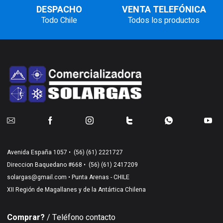
DESPACHO
VENTA TELEFÓNICA
Todo Chile
Todos los productos
Avenida España 1057 •
(56) (61) 2221727
Direccion Baquedano #668 •
(56) (61) 2417209
solargas@gmail.com
• Punta Arenas - CHILE
XII Región de Magallanes y de la Antártica Chilena
Comprar?
/ Teléfono contacto