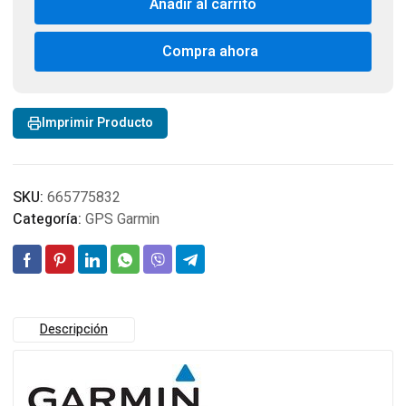
Añadir al carrito
Dog
Tracking
Collar
Compra ahora
Astro
430
320
Imprimir Producto
Alpha
200i
cantidad
SKU:
665775832
Categoría:
GPS Garmin
Descripción