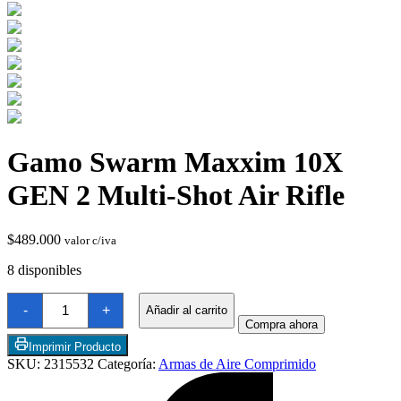
Gamo Swarm Maxxim 10X
Termostatos y Valvulas
GEN 2 Multi-Shot Air Rifle
$
489.000
valor c/iva
8 disponibles
Gamo
-
+
Añadir al carrito
Swarm
Compra ahora
Maxxim
10X
Imprimir Producto
GEN
SKU:
2315532
Categoría:
Armas de Aire Comprimido
2
Multi-
Shot