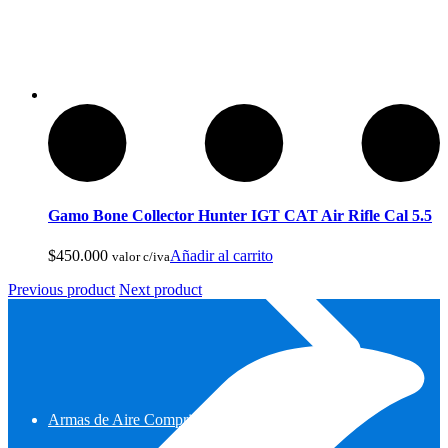
Gamo Bone Collector Hunter IGT CAT Air Rifle Cal 5.5
$
450.000
Añadir al carrito
valor c/iva
Previous product
Next product
Armas de Aire Comprimido