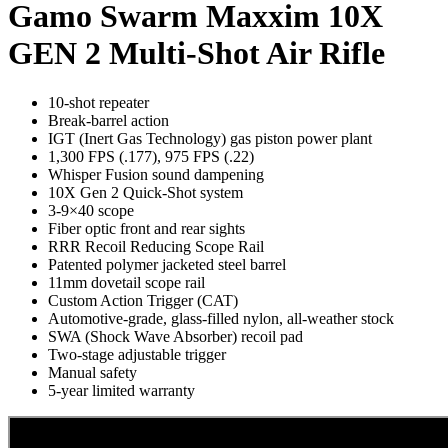
Gamo Swarm Maxxim 10X
GEN 2 Multi-Shot Air Rifle
10-shot repeater
Hornos Electricos
Break-barrel action
IGT (Inert Gas Technology) gas piston power plant
1,300 FPS (.177), 975 FPS (.22)
Whisper Fusion sound dampening
10X Gen 2 Quick-Shot system
3-9×40 scope
Fiber optic front and rear sights
RRR Recoil Reducing Scope Rail
Patented polymer jacketed steel barrel
11mm dovetail scope rail
Custom Action Trigger (CAT)
Automotive-grade, glass-filled nylon, all-weather stock
SWA (Shock Wave Absorber) recoil pad
Two-stage adjustable trigger
Manual safety
5-year limited warranty