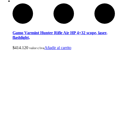
Ropa de Cacería y Militar
Gamo Varmint Hunter Rifle Air HP 4×32 scope, laser,
flashlight,
$
414.120
Añadir al carrito
valor c/iva