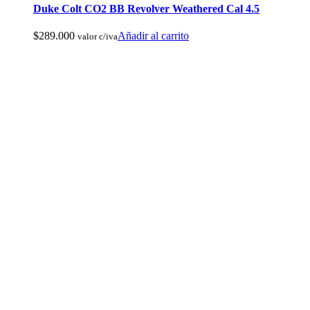
Duke Colt CO2 BB Revolver Weathered Cal 4.5
Cuchillos Tacticos y Multierramientas
$
289.000
Añadir al carrito
valor c/iva