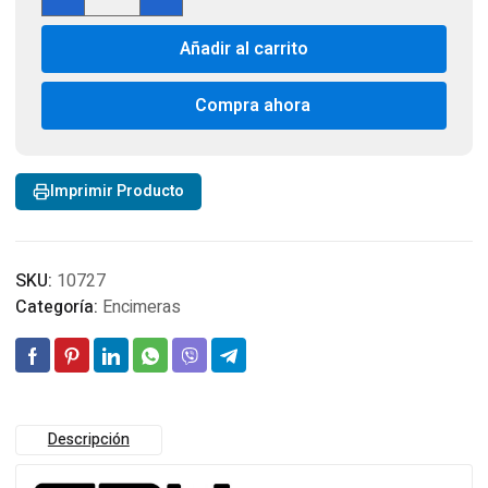
a
Gas
Añadir al carrito
Natural
y
Licuado
Compra ahora
Design
4T
Acero
Imprimir Producto
cantidad
SKU:
10727
Categoría:
Encimeras
Descripción