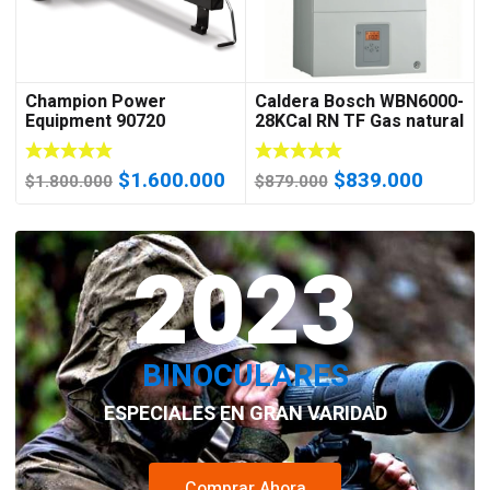
Champion Power
Caldera Bosch WBN6000-
Equipment 90720
28KCal RN TF Gas natural
cortadora de troncos
(Cámara Estanca)
portátil y compacto de 7
El
El
El
El
$
1.600.000
$
839.000
ton
$
1.800.000
$
879.000
precio
precio
precio
precio
original
actual
original
actual
era:
2023
es:
era:
es:
$1.800.000.
$1.600.000.
$879.000.
$839.0
BINOCULARES
ESPECIALES EN GRAN VARIDAD
Comprar Ahora