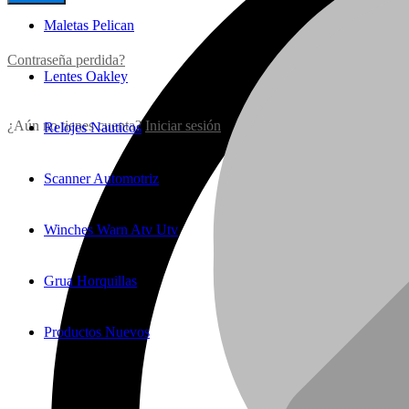
Maletas Pelican
Contraseña perdida?
Lentes Oakley
¿Aún no tienes cuenta?
Iniciar sesión
Relojes Nauticos
Scanner Automotriz
Winches Warn Atv Utv
Grua Horquillas
Productos Nuevos