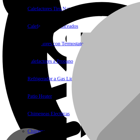
Calefactores Tiro Natural
Calefactores Balanceados
Calefactores con Termostato
Calefactores a Propano
Refrigerador a Gas Licuado
Patio Heater
Chimeneas Electricas
Chimeneas de Troncos