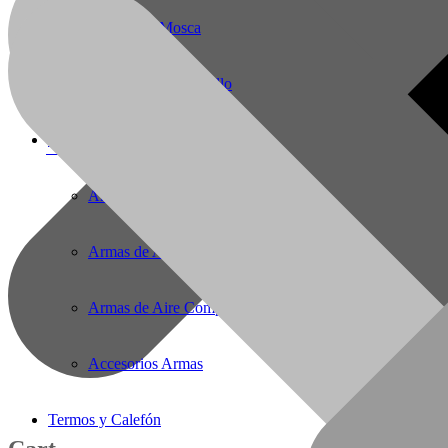
Pesca Con Mosca
Monturas para Caballo
Armas de Aire Comprimido
56(61)2221727
E-Mail:
solargas@gmail.com
Armas de Aire Comprimido
Armas de Aire Comprimido PCP
Armas de Aire Competicion
Accesorios Armas
Termos y Calefón