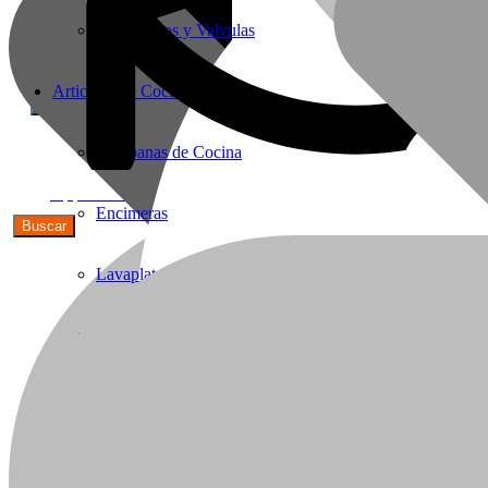
Termostatos y Valvulas
Articulos de Cocina
Campanas de Cocina
56(9)91590692
Encimeras
Lavaplatos y Accesorios
Griferia Acero Inoxidable
Cavas de Vino
Hornos Electricos