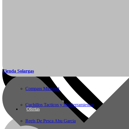
Articulos de Caza y Pesca
Arcos y Ballestas
Baños Portatiles Para Camping
Botas de Cacería Y Militares
Mi Cuenta
Tienda Solargas
Ropa de Cacería y Militar
Ofertas
Compass Mirrored
Nueva línea Solargas
Cuchillos Tacticos y Multierramientas
Ofertas
Reels De Pesca Abu Garcia