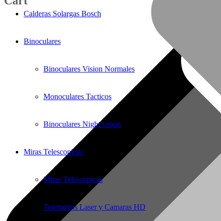
Cart
Calderas Solargas Bosch
Binoculares
Binoculares Vision Normales
Monoculares Tacticos
Binoculares Night vision
Miras Telescopicas
Miras Telescopicas
Telemetros Laser y Camaras HD