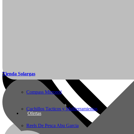
Articulos de Caza y Pesca
Arcos y Ballestas
Baños Portatiles Para Camping
Botas de Cacería Y Militares
Mi Cuenta
Tienda Solargas
Ropa de Cacería y Militar
Ofertas
Compass Mirrored
Nueva línea Solargas
Cuchillos Tacticos y Multierramientas
Ofertas
Reels De Pesca Abu Garcia