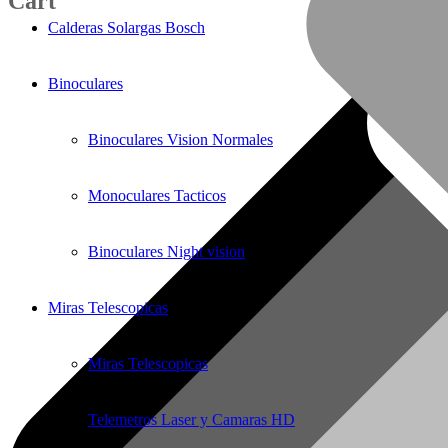
Cart
Calderas Solargas Bosch
Binoculares
Binoculares Vision Normales
Monoculares Tacticos
Binoculares Night vision
Miras Telescopicas
Miras Telescopicas
Telemetros Laser y Camaras HD