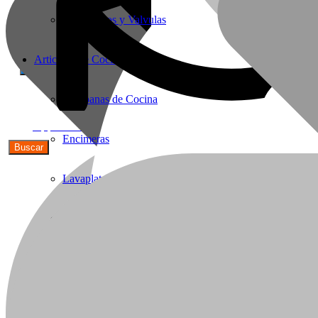
Termostatos y Valvulas
Articulos de Cocina
Campanas de Cocina
56(9)91590692
Encimeras
Lavaplatos y Accesorios
Griferia Acero Inoxidable
Cavas de Vino
Hornos Electricos