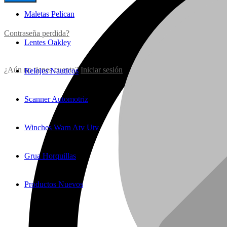
Maletas Pelican
Contraseña perdida?
Lentes Oakley
¿Aún no tienes cuenta?
Iniciar sesión
Relojes Nauticos
Scanner Automotriz
Winches Warn Atv Utv
Grua Horquillas
Productos Nuevos