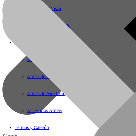
Pesca Con Mosca
Monturas para Caballo
Armas de Aire Comprimido
56(61)2221727
E-Mail:
solargas@gmail.com
Armas de Aire Comprimido
Armas de Aire Comprimido PCP
Armas de Aire Competicion
Accesorios Armas
Termos y Calefón