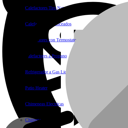
Calefactores Tiro Natural
Calefactores Balanceados
Calefactores con Termostato
Calefactores a Propano
Refrigerador a Gas Licuado
Patio Heater
Chimeneas Electricas
Chimeneas de Troncos