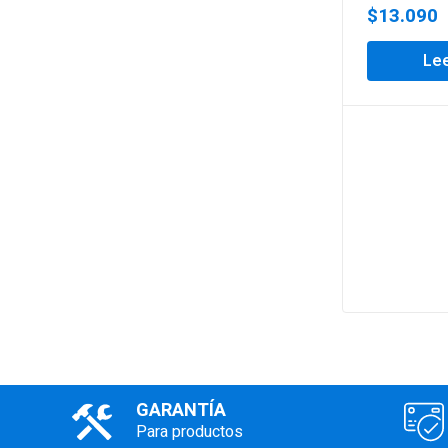
$
13.090
Le
GARANTÍA
Para productos