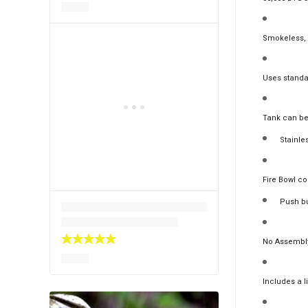
Smokeless,
Uses standar
Tank can be
Stainle
Fire Bowl c
Push bu
No Assembly
Includes a l