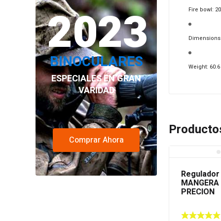
2023
Fire bowl: 2
Dimensions 2
BINOCULARES
Weight: 60.6 
ESPECIALES EN GRAN
VARIDAD
Producto
Comprar Ahora
Regulador
MANGERA 
PRECION