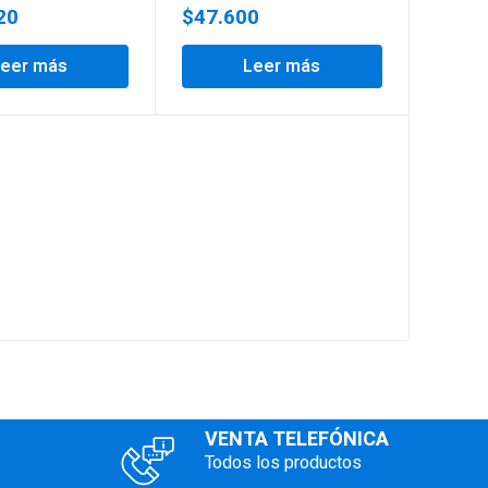
20
$
47.600
Leer más
Leer más
THOR
RED-D
$
82.
VENTA TELEFÓNICA
Todos los productos