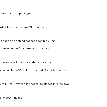
 u
ses
liquid propane gas
d 20 lb. propane tank (Not Included)
 concealed behind access door in column
ss steel
burner for increased durability
omes w/Lava Rocks for added ambience
tton igniter (AAA battery
included) & gas flow control
 required (Lava rocks need to be placed into the bowl)
id to cover the top