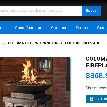
tas
Como Comprar
Garantía
Somos
Cont
s
COLUMA GLP PROPANE GAS OUTDOOR FIREPLACE
COLUMA
FIREPL
$
368.
Sin existenc
Imprimi