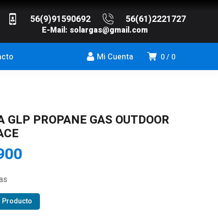
56(9)91590692
56(61)2221727
E-Mail:
solargas@gmail.com
acto
Mi Cuenta
0
0
 GLP PROPANE GAS OUTDOOR
ACE
900
ias
r Producto