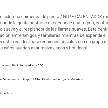
an columna chimenea de piedra / GLP + CALENTADOR roca
mundo le gusta sentarse alrededor de una fogata, contando
 suave y el resplandor de las llamas suaves. Este centr
ción entre amigos y familiares mientras se expande el 
n estilo es ideal para reuniones sociales con un grupo d
os niños pueden asar malvaviscos y hot dogs!
use only;
Not to be used as a BBQ
e Colors made of fireproof Fiber Reinforced Inorganic Materials
tone finish