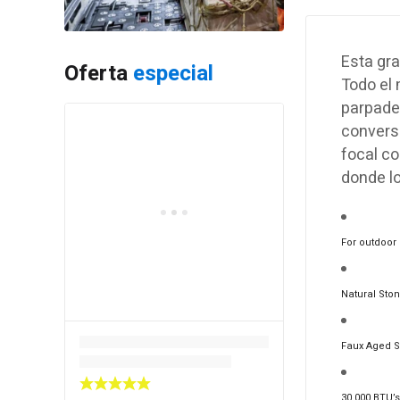
Esta gr
Oferta
especial
Todo el 
parpadeo
conversa
focal co
donde l
For o
utdoor
Natural Ston
Faux Aged S
30,000 BTU’s