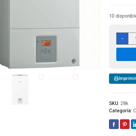
10 disponibl
Cal
-
Bos
WBN
28K
RN
TF
Gas
Imprimi
natu
(Cá
Est
can
SKU:
28k
Categoría:
C