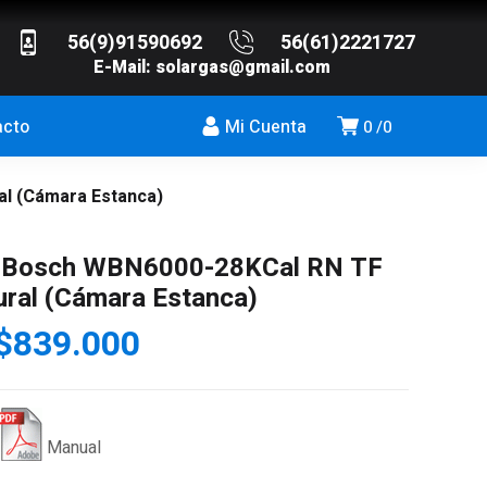
56(9)91590692
56(61)2221727
E-Mail:
solargas@gmail.com
acto
Mi Cuenta
0
0
al (Cámara Estanca)
a Bosch WBN6000-28KCal RN TF
ural (Cámara Estanca)
l
El
$
839.000
precio
precio
riginal
actual
ra:
es:
Manual
$879.000.
$839.000.