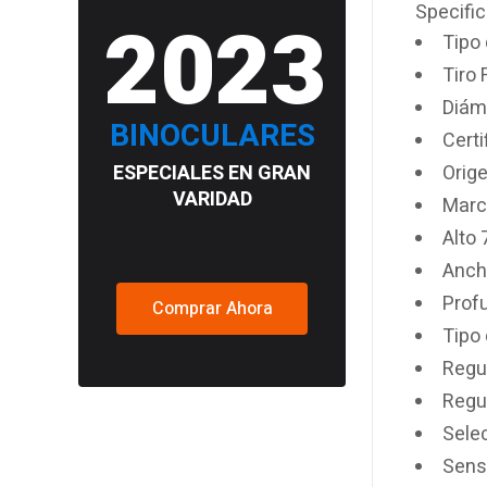
Specifi
2023
Tipo
Tiro
Diám
BINOCULARES
Certi
Orig
ESPECIALES EN GRAN
VARIDAD
Marc
Alto
Anch
Prof
Comprar Ahora
Tipo
Regu
Regu
Sele
Sens