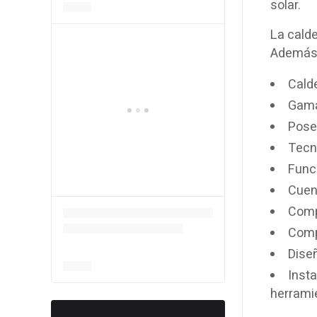
solar.
La cald
Además, 
Cald
Gama 
Posee
Tecn
Func
Cuent
Comp
Comp
Diseñ
Inst
herrami