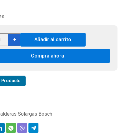
es
dera
+
Añadir al carrito
ch
6000-
Compra ahora
Cal
r Producto
ral
mara
anca)
tidad
alderas Solargas Bosch