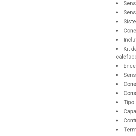
Sens
Sens
Sist
Cone
Incl
Kit d
calefacc
Ence
Sens
Cone
Cons
Tipo
Capa
Contr
Term