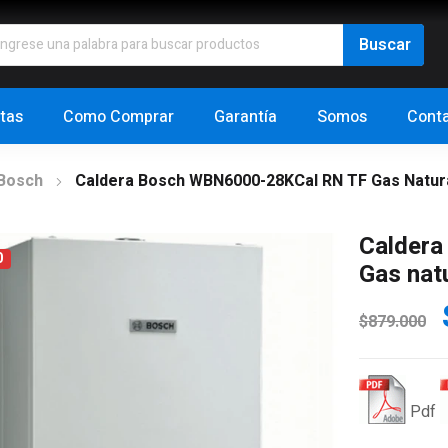
tas
Como Comprar
Garantía
Somos
Cont
 Bosch
Caldera Bosch WBN6000-28KCal RN TF Gas Natur
Calder
0
Gas nat
E
$
879.000
o
e
Pdf