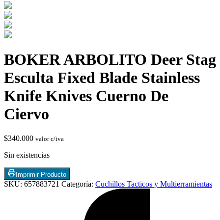
BOKER ARBOLITO Deer Stag
Esculta Fixed Blade Stainless
Knife Knives Cuerno De
Termostatos y Valvulas
Ciervo
$
340.000
valor c/iva
Sin existencias
Imprimir Producto
SKU:
657883721
Categoría:
Cuchillos Tacticos y Multierramientas