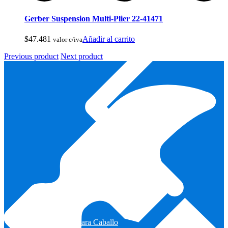
Pesca Con Mosca
Gerber Suspension Multi-Plier 22-41471
$
47.481
Añadir al carrito
valor c/iva
Previous product
Next product
Monturas para Caballo