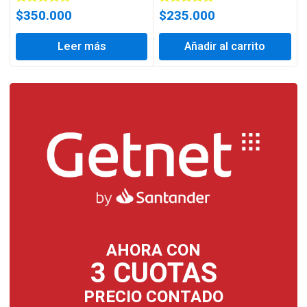
$
350.000
$
235.000
Leer más
Añadir al carrito
AHORA CON
3 CUOTAS
PRECIO CONTADO