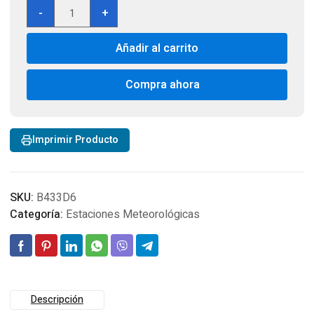
Anemometro
-
+
Electronico
Caldwell
Añadir al carrito
Wind
Wizard
cantidad
Compra ahora
Imprimir Producto
SKU:
B433D6
Categoría:
Estaciones Meteorológicas
Descripción