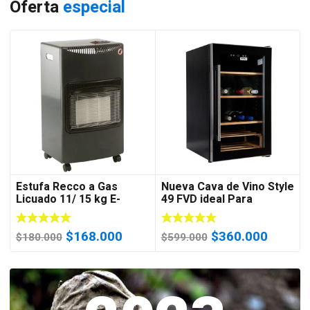
Oferta
especial
Estufa Recco a Gas
Nueva Cava de Vino Style
Licuado 11/ 15 kg E-
49 FVD ideal Para
4200-2 C/Negra
Departamento
El
El
El
El
$
168.000
$
360.000
$
180.000
$
599.000
precio
precio
precio
precio
original
actual
original
actual
era:
es:
era:
es:
$180.000.
$168.000.
$599.000.
$360.0