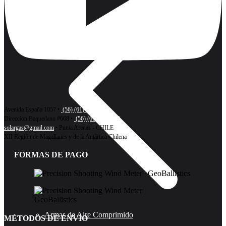
Avenida España 1057 •
(56) (61) 2221727
Direccion Baquedano #668 •
(56) (61) 2417209
solargas@gmail.com
• Punta Arenas - CHILE
XII Región de Magallanes y de la Antártica Chilena
FORMAS DE PAGO
Armas de Aire Comprimido
MÉTODOS DE ENVÍO