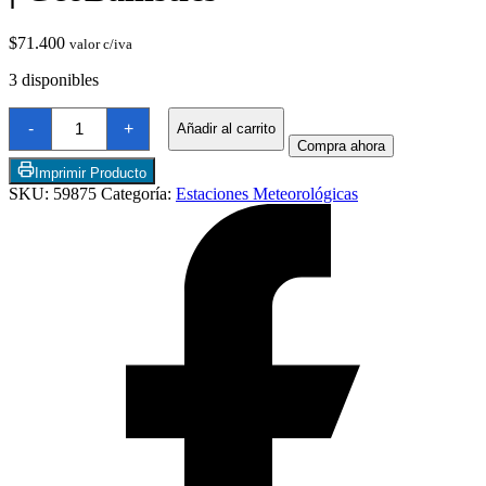
$
71.400
valor c/iva
3 disponibles
Precision
-
+
Añadir al carrito
Shooting
Compra ahora
Wind
Meter
Imprimir Producto
|
SKU:
59875
Categoría:
Estaciones Meteorológicas
GeoBallistics
Chimeneas de Troncos
cantidad