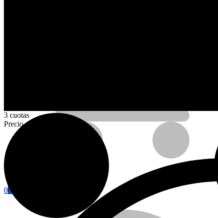
AHORA CON
3 cuotas
Precio contado
Calefactores con Termostato
Somos
0
0
Carro