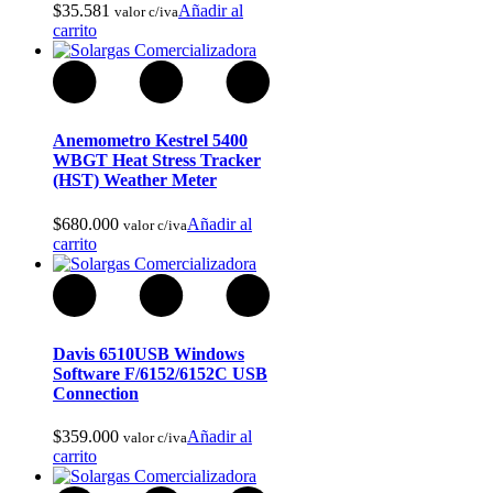
$
35.581
Añadir al
valor c/iva
carrito
Hornos Electricos
Anemometro Kestrel 5400
WBGT Heat Stress Tracker
(HST) Weather Meter
$
680.000
Añadir al
valor c/iva
carrito
Davis 6510USB Windows
Software F/6152/6152C USB
Connection
$
359.000
Añadir al
valor c/iva
carrito