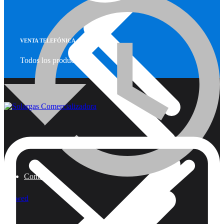
VENTA TELEFÓNICA
Todos los productos
Calefactores a Propano
Contacto
Viewed