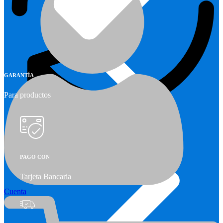
GARANTÍA
Para productos
Garantía
Calefactores Balanceados
PAGO CON
Tarjeta Bancaria
Cuenta