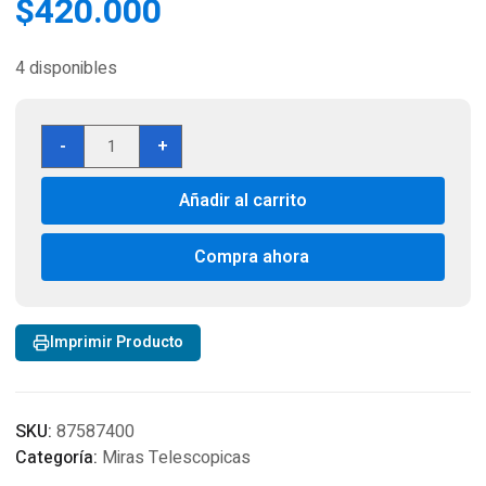
$
420.000
4 disponibles
Vortex
-
+
Diamondback
4-
Añadir al carrito
12x40
BDC
Riflescope
Compra ahora
DBK-
04-
BDC
Imprimir Producto
cantidad
SKU:
87587400
Categoría:
Miras Telescopicas