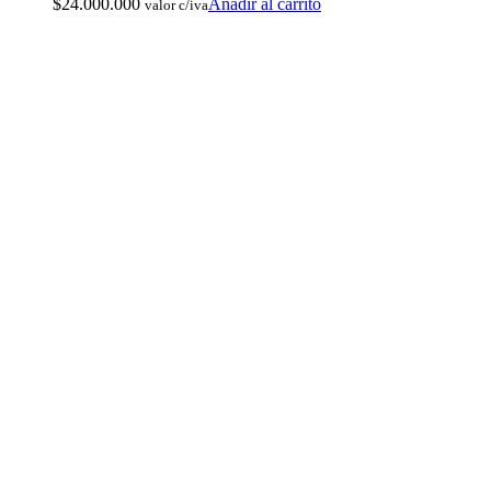
$
24.000.000
Añadir al carrito
valor c/iva
Monturas para Caballo