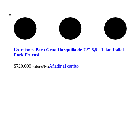
Ropa de Cacería y Militar
Extesiones Para Grua Horquilla de 72″ 5,5″ Titan Pallet
Fork Extensi
$
720.000
Añadir al carrito
valor c/iva