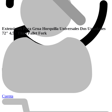
Extensiones Para Grua Horquilla Universales Dos Uniadades
72″ 4,5″ Titan Pallet Fork
Garantía
Calefactores Balanceados
Cuenta