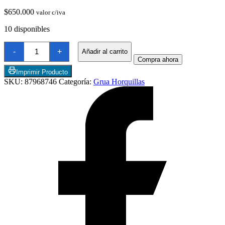
$
650.000
valor c/iva
10 disponibles
Extensiones
-
+
Añadir al carrito
Para
Compra ahora
Grua
Horquilla
Imprimir Producto
Universales
SKU:
87968746
Categoría:
Grua Horquillas
Dos
Termostatos y Valvulas
Uniadades
72"
4,5"
Titan
Pallet
Fork
cantidad