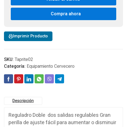
Product
Dual
Pressure
Compra ahora
Kegerator
CO2
Regulator
Imprimir Producto
Made
in
USA
cantidad
SKU:
Taprite02
Categoría:
Equipamiento Cervecero
Descripción
Reguladro Doble dos salidas regulables Gran
perilla de ajuste fácil para aumentar o disminuir