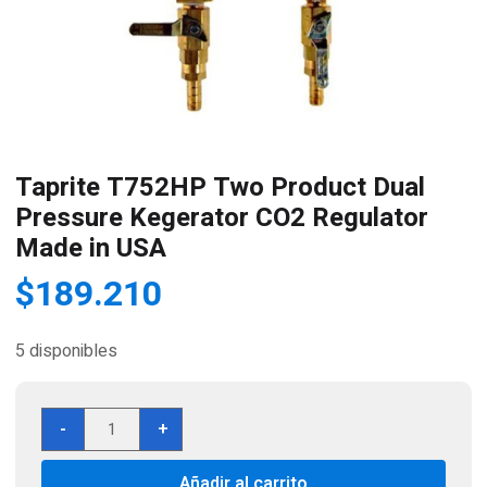
Taprite T752HP Two Product Dual
Pressure Kegerator CO2 Regulator
Made in USA
$
189.210
5 disponibles
Taprite
-
+
T752HP
Two
Añadir al carrito