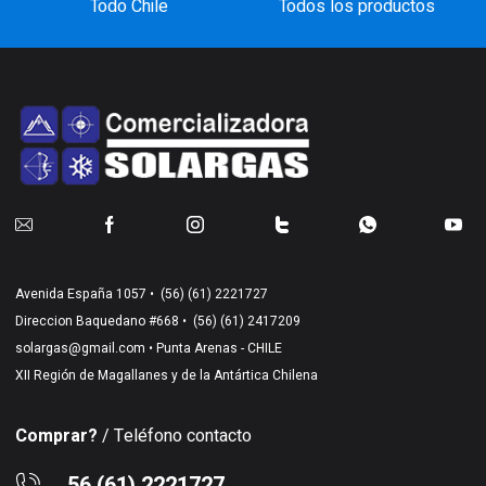
Todo Chile
Todos los productos
Avenida España 1057 •
(56) (61) 2221727
Direccion Baquedano #668 •
(56) (61) 2417209
solargas@gmail.com
• Punta Arenas - CHILE
XII Región de Magallanes y de la Antártica Chilena
Comprar?
/ Teléfono contacto
56 (61) 2221727