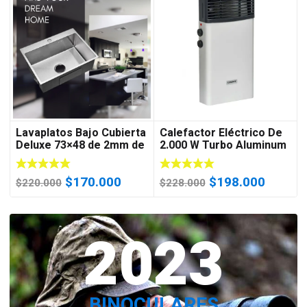
Lavaplatos Bajo Cubierta
Calefactor Eléctrico De
Deluxe 73×48 de 2mm de
2.000 W Turbo Aluminum
Espesor Acero
EE2 (Certificado)
Inoxidable
El
El
El
El
$
170.000
$
198.000
$
220.000
$
228.000
precio
precio
precio
precio
original
actual
original
actual
era:
2023
es:
era:
es:
$220.000.
$170.000.
$228.000.
$198.0
BINOCULARES