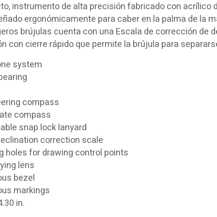
, instrumento de alta precisión fabricado con acrílico d
señado ergonómicamente para caber en la palma de la ma
geros brújulas cuenta con una Escala de corrección de de
n con cierre rápido que permite la brújula para separars
one system
bearing
teering compass
late compass
able snap lock lanyard
declination correction scale
g holes for drawing control points
ying lens
ous bezel
ous markings
4.30 in.