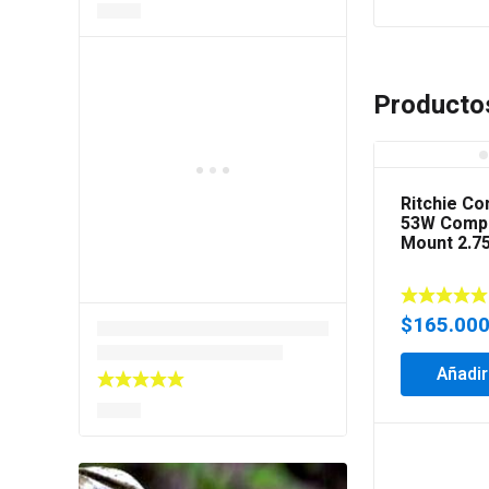
Producto
Ritchie C
53W Comp
Mount 2.75
$
165.00
Añadir