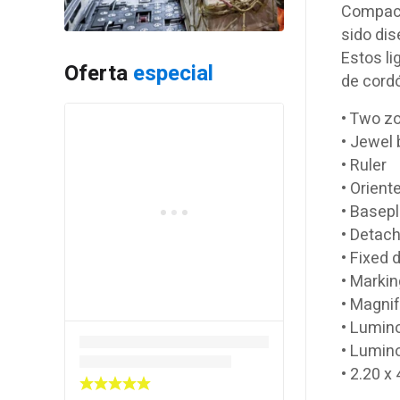
Compacto
sido di
Estos li
Oferta
especial
de cordó
• Two z
• Jewel 
• Ruler
• Orien
• Basep
• Detach
• Fixed 
• Markin
• Magnif
• Lumin
• Lumin
• 2.20 x 