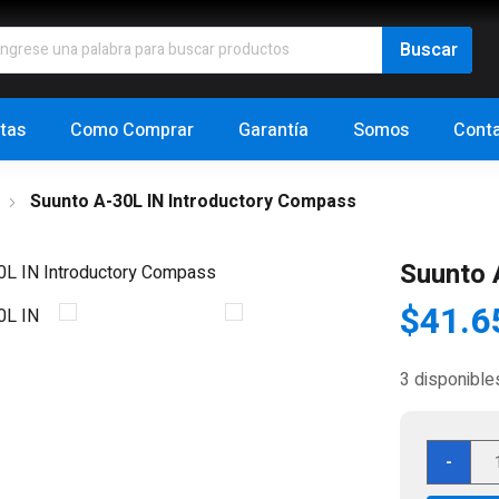
tas
Como Comprar
Garantía
Somos
Cont
Suunto A-30L IN Introductory Compass
Suunto 
$
41.6
3 disponible
Suu
-
A-