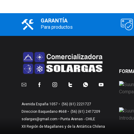
GARANTÍA
Para productos
FORMA
Avenida España 1057 •
(56) (61) 2221727
Direccion Baquedano #668 •
(56) (61) 2417209
solargas@gmail.com
• Punta Arenas - CHILE
XII Región de Magallanes y de la Antártica Chilena