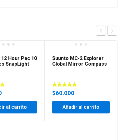
 12 Hour Pac 10
Suunto MC-2 Explorer
es SnapLight
Global Mirror Compass
0
$
60.000
ir al carrito
Añadir al carrito
Ritch
91 Co
Mount 