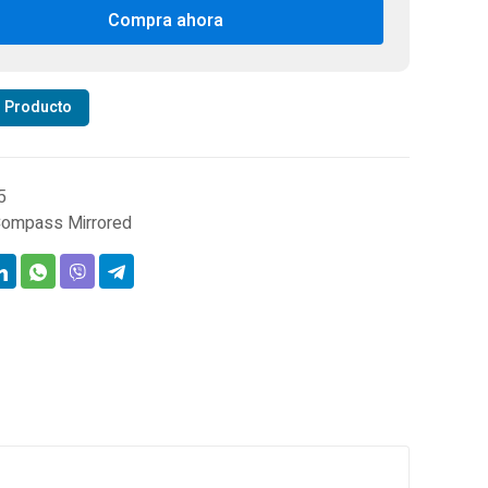
Compra ahora
oductory
pass
tidad
r Producto
5
ompass Mirrored