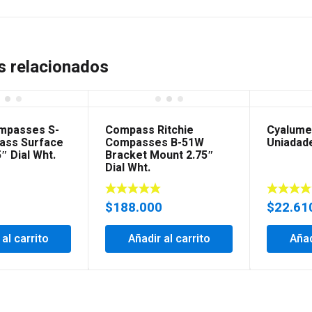
s relacionados
ompasses S-
Compass Ritchie
Cyalume
ass Surface
Compasses B-51W
Uniadad
″ Dial Wht.
Bracket Mount 2.75″
Dial Wht.
0
$
188.000
$
22.61
 al carrito
Añadir al carrito
Añad