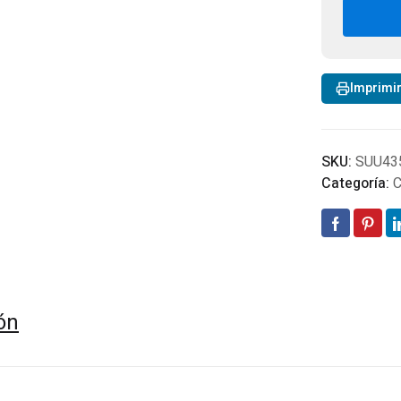
30L
IN
Intr
Com
can
Imprimi
SKU:
SUU43
Categoría:
C
ón