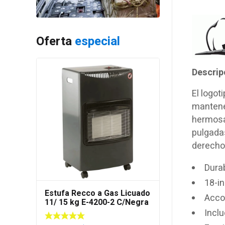
Oferta
especial
Descrip
El logot
mantener
hermosa 
pulgadas
derecho
Durab
18-i
Estufa Recco a Gas Licuado
Acco
11/ 15 kg E-4200-2 C/Negra
Incl