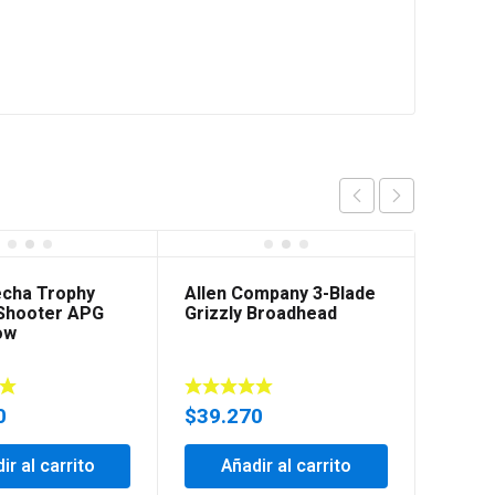
echa Trophy
Allen Company 3-Blade
 Shooter APG
Grizzly Broadhead
ow
0
$
39.270
ir al carrito
Añadir al carrito