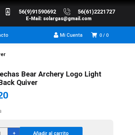
56(9)91590692
56(61)2221727
E-Mail:
solargas@gmail.com
acto
Mi Cuenta
0
0
ver
lechas Bear Archery Logo Light
Back Quiver
20
s
ta
+
Añadir al carrito