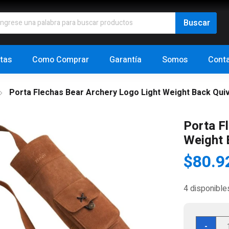
tas
Como Comprar
Garantía
Somos
Cont
Porta Flechas Bear Archery Logo Light Weight Back Qui
Porta F
Weight 
$
80.9
4 disponible
Por
-