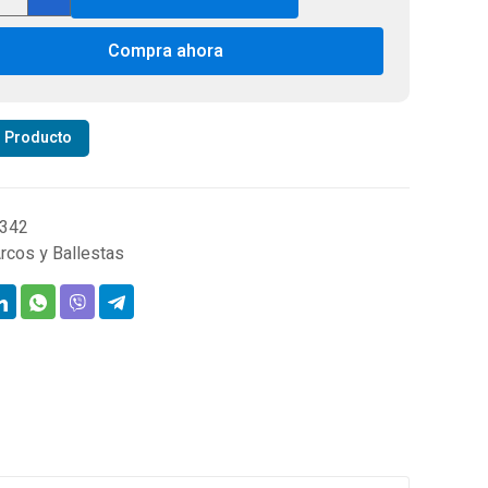
chas
r
Compra ahora
hery
o
t
ght
r Producto
k
ver
tidad
0342
rcos y Ballestas