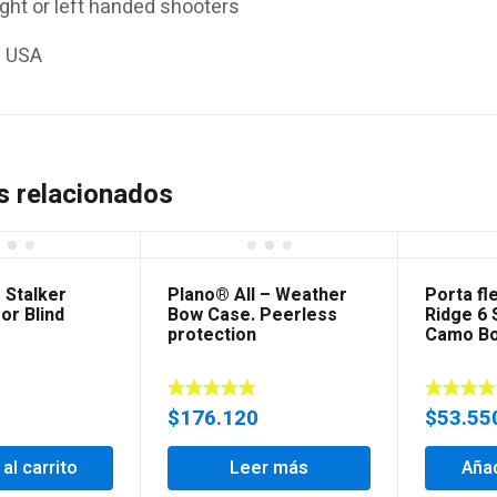
ight or left handed shooters
n USA
s relacionados
 Stalker
Plano® All – Weather
Porta fl
or Blind
Bow Case. Peerless
Ridge 6
protection
Camo B
$
176.120
$
53.55
 al carrito
Leer más
Añad