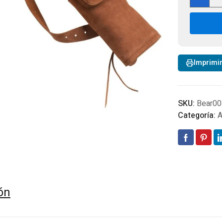
Fle
Bea
Arc
Log
Ligh
Wei
Imprimi
Bac
Qui
can
SKU:
Bear0
Categoría:
A
ón