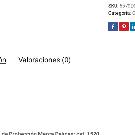
SKU:
6579D
Categoría:
C
ón
Valoraciones (0)
 de Protección Marca Pelican; cat. 1520