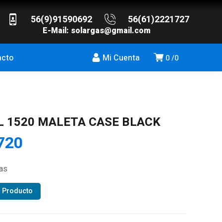
56(9)91590692
56(61)2221727
E-Mail:
solargas@gmail.com
acto
Mi Cuenta
0
0
L 1520 MALETA CASE BLACK
720
ias
r Producto