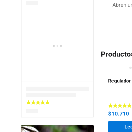
Abren un
Producto
Regulador
$
10.710
Le