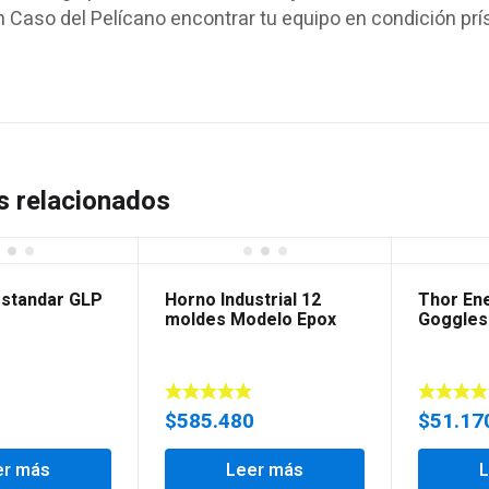
 Caso del Pelícano encontrar tu equipo en condición prís
s relacionados
 standar GLP
Horno Industrial 12
Thor En
moldes Modelo Epox
Goggles
$
585.480
$
51.17
er más
Leer más