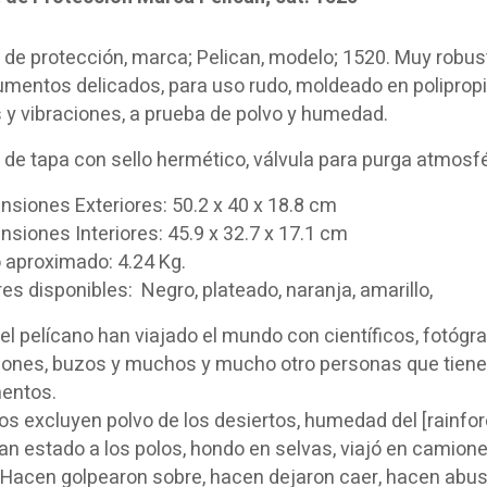
de protección, marca; Pelican, modelo; 1520. Muy robus
umentos delicados, para uso rudo, moldeado en polipropi
 y vibraciones, a prueba de polvo y humedad.
 de tapa con sello hermético, válvula para purga atmosfé
siones Exteriores: 50.2 x 40 x 18.8 cm
siones Interiores: 45.9 x 32.7 x 17.1 cm
 aproximado: 4.24 Kg.
es disponibles: Negro, plateado, naranja, amarillo,
l pelícano han viajado el mundo con científicos, fotógrafo
iones, buzos y muchos y mucho otro personas que tiene
mentos.
s excluyen polvo de los desiertos, humedad del [rainfore
n estado a los polos, hondo en selvas, viajó en camion
 Hacen golpearon sobre, hacen dejaron caer, hacen abus