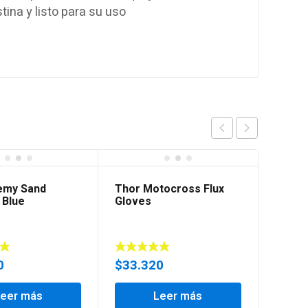
tina y listo para su uso
emy Sand
Thor Motocross Flux
 Blue
Gloves
0
$
33.320
Leer más
Leer más