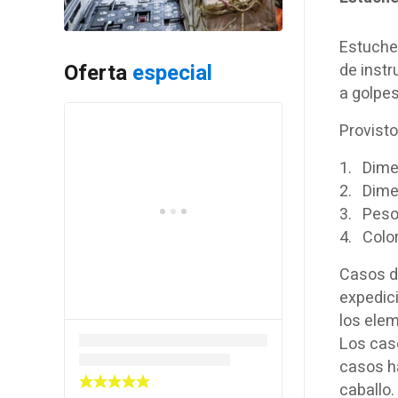
Estuche 
Oferta
especial
de instr
a golpes
Provisto
1. Dimen
2. Dimen
3. Peso
4. Color
Casos de
expedic
los ele
Los caso
casos ha
caballo.