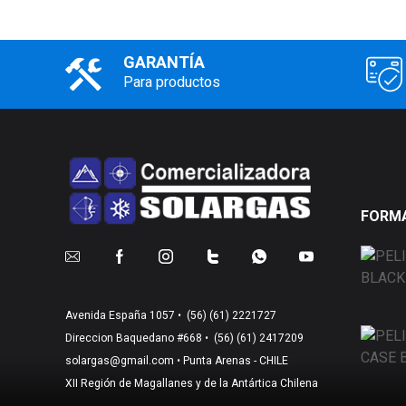
GARANTÍA
Para productos
FORMA
Avenida España 1057 •
(56) (61) 2221727
Direccion Baquedano #668 •
(56) (61) 2417209
solargas@gmail.com
• Punta Arenas - CHILE
XII Región de Magallanes y de la Antártica Chilena