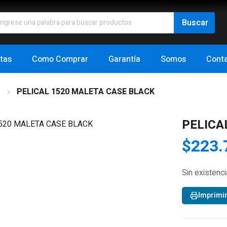
tas
Como Comprar
Garantía
Somos
Cont
s
PELICAL 1520 MALETA CASE BLACK
PELICA
$
223.
Sin existenc
Imprimi