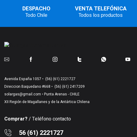
DESPACHO
VENTA TELEFÓNICA
Todo Chile
Todos los productos
Avenida España 1057 •
(56) (61) 2221727
Direccion Baquedano #668 •
(56) (61) 2417209
solargas@gmail.com
• Punta Arenas - CHILE
XII Región de Magallanes y de la Antártica Chilena
Comprar?
/ Teléfono contacto
56 (61) 2221727