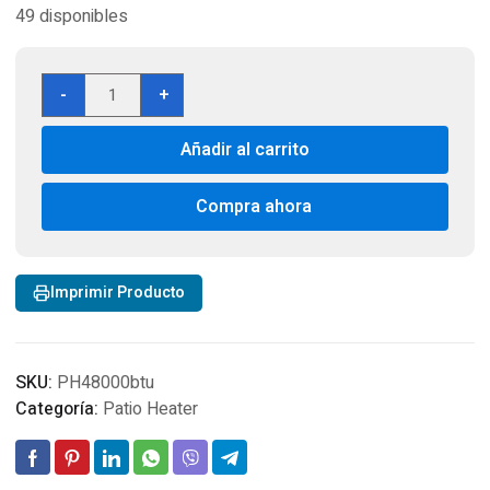
49 disponibles
Patio
-
+
Heater
48.000
Añadir al carrito
BTU
Acero
Inoxidable
Compra ahora
Marca
Recco
cantidad
Imprimir Producto
SKU:
PH48000btu
Categoría:
Patio Heater