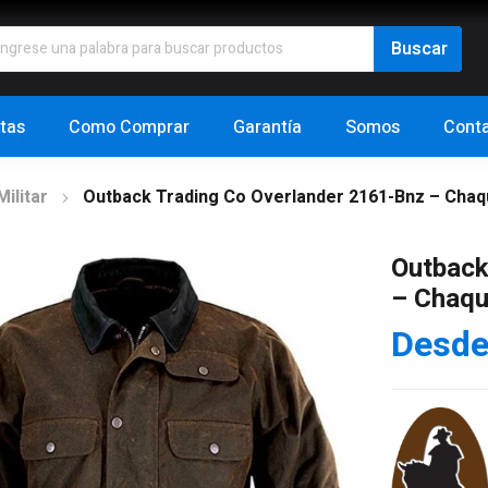
tas
Como Comprar
Garantía
Somos
Cont
ilitar
Outback Trading Co Overlander 2161-Bnz – Cha
Outback
– Chaqu
Desd