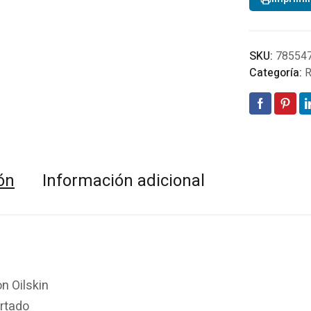
2161
Bnz
-
Chaq
SKU:
78554
para
Categoría:
R
homb
canti
ón
Información adicional
n Oilskin
rtado