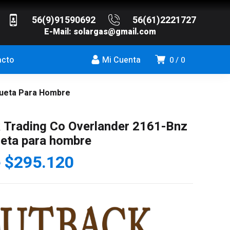
56(9)91590692
56(61)2221727
E-Mail:
solargas@gmail.com
acto
Mi Cuenta
0
0
queta Para Hombre
 Trading Co Overlander 2161-Bnz
eta para hombre
e
$
295.120