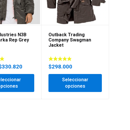
dustries N3B
Outback Trading
Alpha 
arka Rep Grey
Company Swagman
Ma-1 F
Jacket
Negra
$
330.820
$
298.000
$
260
leccionar
Seleccionar
opciones
opciones