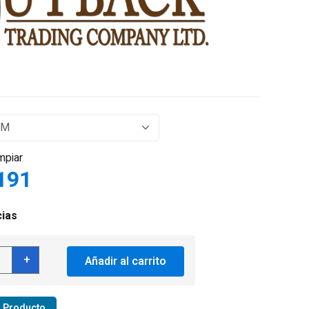
mpiar
191
cias
ack
+
Añadir al carrito
ing
lander
r Producto