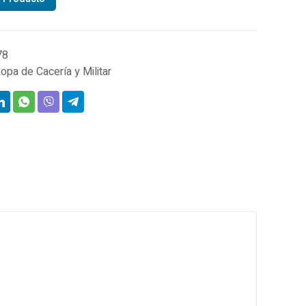
-
ueta
78
opa de Cacería y Militar
re
dad