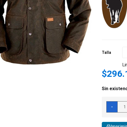
Talla
Li
$
296.
Sin existen
Outb
-
Trad
Co
Over
Imprimi