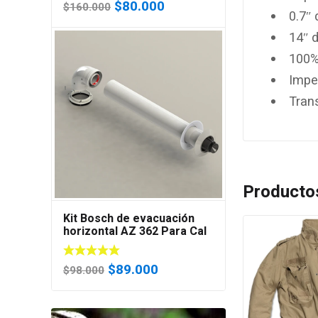
El
El
$
80.000
$
160.000
0.7″ 
precio
precio
14″ 
original
actual
era:
es:
100%
$160.000.
$80.000.
Impe
Trans
Producto
Kit Bosch de evacuación
horizontal AZ 362 Para Cal
18C 24C 28C 35C
El
El
$
89.000
$
98.000
precio
precio
original
actual