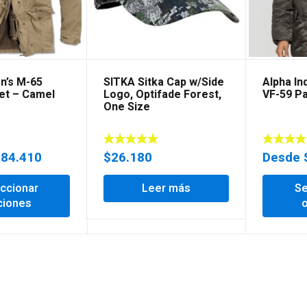
n’s M-65
SITKA Sitka Cap w/Side
Alpha In
et – Camel
Logo, Optifade Forest,
VF-59 P
One Size
284.410
$
26.180
Desde
ccionar
Leer más
Se
ciones