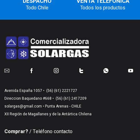
DESPACHO
VENTA TELEFÓNICA
Todo Chile
Todos los productos
Avenida España 1057 •
(56) (61) 2221727
Direccion Baquedano #668 •
(56) (61) 2417209
solargas@gmail.com
• Punta Arenas - CHILE
XII Región de Magallanes y de la Antártica Chilena
Comprar?
/ Teléfono contacto