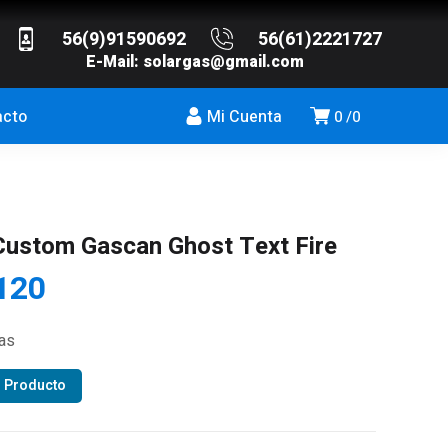
56(9)91590692
56(61)2221727
E-Mail:
solargas@gmail.com
acto
Mi Cuenta
0
0
Custom Gascan Ghost Text Fire
120
ias
r Producto