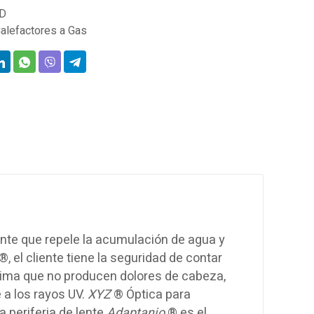
D
alefactores a Gas
nte que repele la acumulación de agua y
®, el cliente tiene la seguridad de contar
mínima que no producen dolores de cabeza,
 a los rayos UV.
XYZ
® Óptica para
a periferia de lente
Adaptanio
® es el