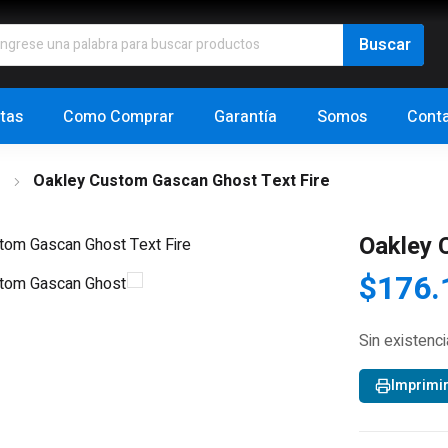
tas
Como Comprar
Garantía
Somos
Cont
s
Oakley Custom Gascan Ghost Text Fire
Oakley 
$
176.
Sin existenc
Imprimi