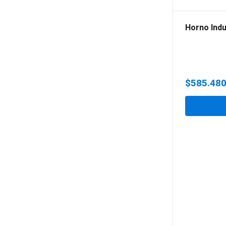
Horno Indu
$
585.48