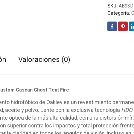
SKU:
AB93D
Categoría:
C
ón
Valoraciones (0)
ustom Gascan Ghost Text Fire
ento hidrofóbico de Oakley es un revestimiento permane
 aceite y polvo. Lente con la exclusiva tecnología
HDO
ente óptica de la más alta calidad, con una distorsión 
ón superior contra los impactos y total protección frente
r la claridad en todos los ángulos de visión, incluso en l