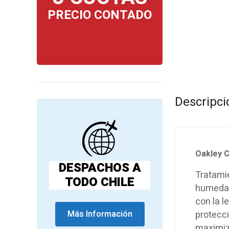
PRECIO CONTADO
Descripci
Oakley C
DESPACHOS A
Tratami
TODO CHILE
humedad,
con la l
protecci
Más Información
maximiza