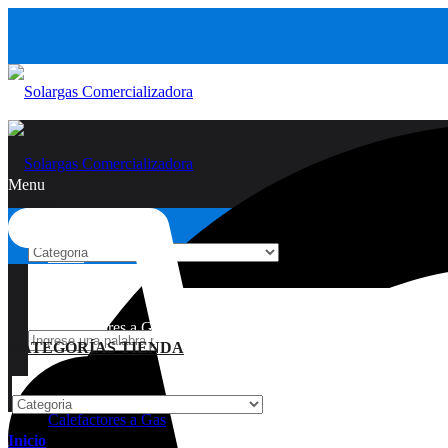
Menu
Tienda
Inicio
Calefactores a Gas
CATEGORÍAS TIENDA
Calefactores a Gas
Inicio