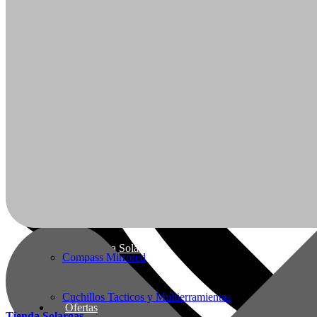
Hornos Electricos
Articulos de Caza y Pesca
Arcos y Ballestas
Baños Portatiles Para Camping
Botas de Cacería Y Militares
Ofertas
Mi Cuenta
Ropa de Cacería y Militar
Nueva línea Solargas
Compass Mirrored
Cuchillos Tacticos y Multierramientas
Ofertas
Tienda Solargas