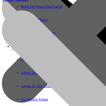
Reels De Pesca Abu Garcia
Pesca Con Mosca
Monturas para Caballo
Armas de Aire Comprimido
56(61)2221727
E-Mail:
solargas@gmail.com
Armas de Aire Comprimido
Armas de Aire Comprimido PCP
Armas de Aire Competicion
Accesorios Armas