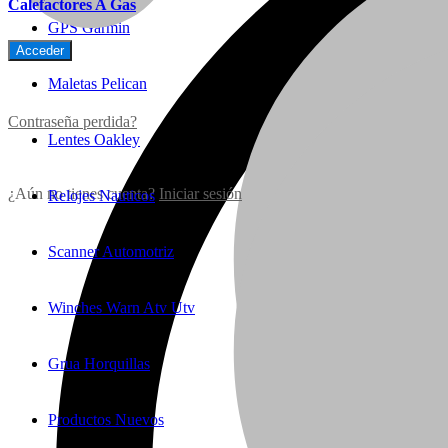
Calefactores A Gas
GPS Garmin
Maletas Pelican
Contraseña perdida?
Lentes Oakley
¿Aún no tienes cuenta?
Iniciar sesión
Relojes Nauticos
Scanner Automotriz
Winches Warn Atv Utv
Grua Horquillas
Productos Nuevos