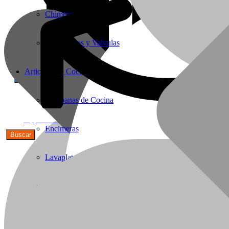
Chimeneas de Troncos
Termostatos y Valvulas
Articulos de Cocina
Campanas de Cocina
56(9)91590692
Encimeras
Lavaplatos y Accesorios
Griferia Acero Inoxidable
Cavas de Vino