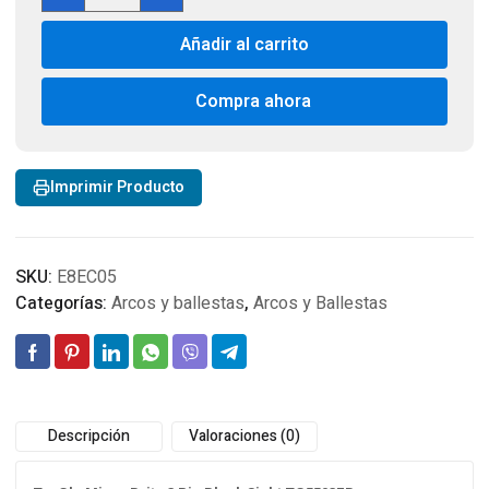
Fibra
Obtica
Añadir al carrito
TRUGLO
Archery
SIGHT
Compra ahora
BLACK
cantidad
Imprimir Producto
SKU:
E8EC05
Categorías:
Arcos y ballestas
,
Arcos y Ballestas
Descripción
Valoraciones (0)