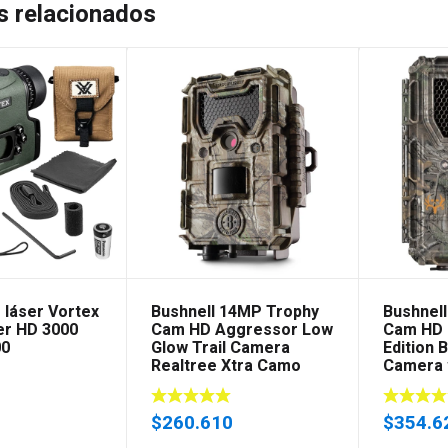
s relacionados
 láser Vortex
Bushnell 14MP Trophy
Bushnel
er HD 3000
Cam HD Aggressor Low
Cam HD 
00
Glow Trail Camera
Edition 
Realtree Xtra Camo
Camera 
0
$
260.610
$
354.6