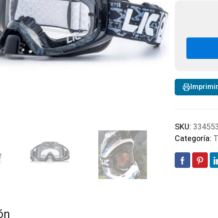
e
Imprimi
SKU:
33455
Categoría:
T
ón