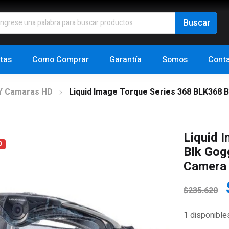
tas
Como Comprar
Garantía
Somos
Cont
Y Camaras HD
Liquid Image Torque Series 368 BLK368 
Liquid 
0
Blk Gog
Camera 
E
$
235.620
o
1 disponible