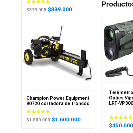
Producto
El
El
$
839.000
$
879.000
precio
precio
original
actual
era:
es:
$879.000.
$839.000.
Telémetro
Optics Vip
Champion Power Equipment
LRF-VP30
90720 cortadora de troncos
portátil y compacto de 7 ton
El
El
$
1.600.000
$
1.800.000
$
450.00
precio
precio