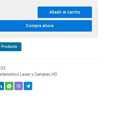
ra:
es:
$235.620.
$164.220.
Añadir al carrito
Compra ahora
r Producto
332
elemetros Laser y Camaras HD