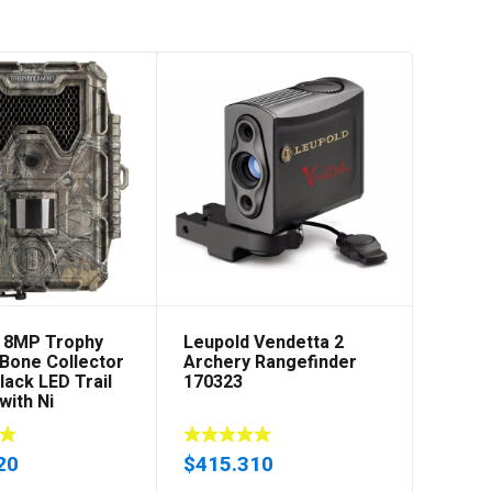
l 8MP Trophy
Leupold Vendetta 2
Bone Collector
Archery Rangefinder
Black LED Trail
170323
with Ni
20
$
415.310