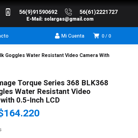
56(9)91590692
56(61)2221727
E-Mail:
solargas@gmail.com
acto
Mi Cuenta
0
0
Blk Goggles Water Resistant Video Camera With
Image Torque Series 368 BLK368
gles Water Resistant Video
with 0.5-Inch LCD
l
El
$
164.220
precio
precio
riginal
actual
s