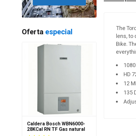
The Torq
Oferta
especial
lens, to
Bike. Th
everythi
1080
HD 7
12 M
135 
Adjus
Caldera Bosch WBN6000-
28KCal RN TF Gas natural
(Cámara Estanca)