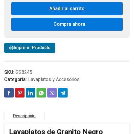
Granito
Añadir al carrito
Negro
Bajo/Sobre
Cubierta
Compra ahora
C/N.
82x45cm
cantidad
Imprimir Producto
SKU:
GS8245
Categoría:
Lavaplatos y Accesorios
Descripción
Lavaplatos de Granito Negro