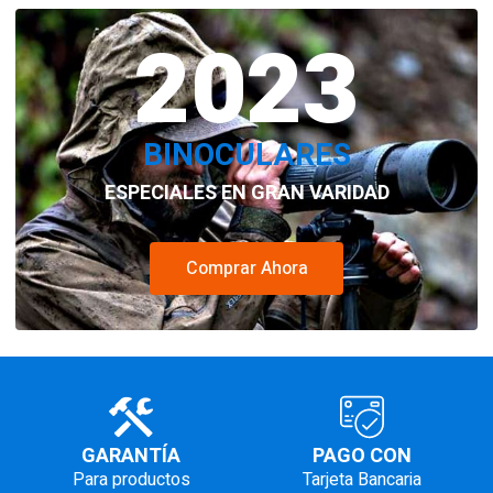
original
actual
era:
2023
es:
$879.000.
$839.000.
BINOCULARES
ESPECIALES EN GRAN VARIDAD
Comprar Ahora
GARANTÍA
PAGO CON
Para productos
Tarjeta Bancaria