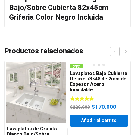
Bajo/Sobre Cubierta 82x45cm
Griferia Color Negro Incluida
Productos relacionados
23%
Lavaplatos Bajo Cubierta
Deluxe 73×48 de 2mm de
Espesor Acero
Inoxidable
El
El
$
170.000
$
220.000
precio
precio
Añadir al carrito
original
actual
era:
es:
Lavaplatos de Granito
Blanco Bajo/Sobre