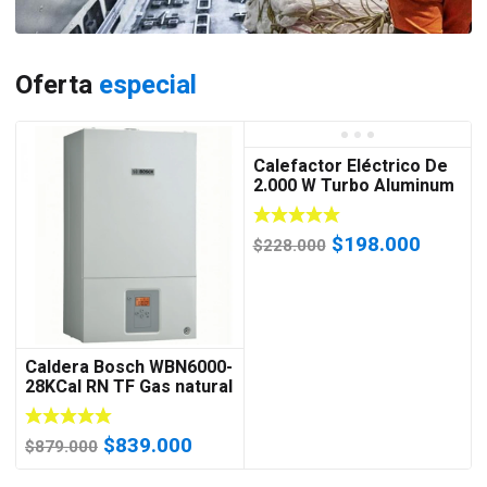
Oferta
especial
Calefactor Eléctrico De
2.000 W Turbo Aluminum
EE2 (Certificado)
El
El
$
198.000
$
228.000
precio
precio
original
actual
era:
es:
$228.000.
$198.0
Caldera Bosch WBN6000-
28KCal RN TF Gas natural
(Cámara Estanca)
El
El
$
839.000
$
879.000
precio
precio