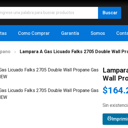
tas
Como Comprar
Garantía
Somos
Cont
opano
Lampara A Gas Licuado Falks 2705 Double Wall Pr
Lampara
Wall Pr
$
164.
Sin existenc
Imprimi