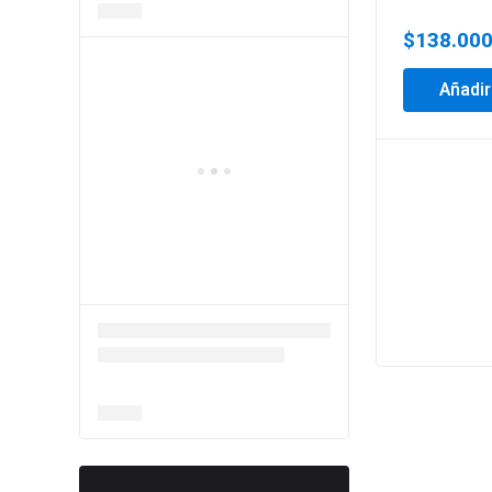
$
138.00
Añadir