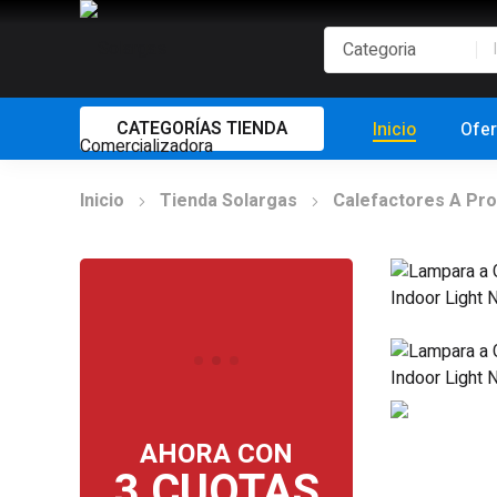
CATEGORÍAS TIENDA
Inicio
Ofer
Inicio
Tienda Solargas
Calefactores A Pr
AHORA CON
3 CUOTAS