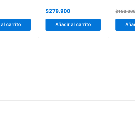
0
$
279.900
$
180.00
 al carrito
Añadir al carrito
Añad