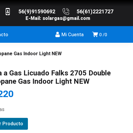
56(9)91590692
56(61)2221727
E-Mail:
solargas@gmail.com
acto
Mi Cuenta
0
0
opane Gas Indoor Light NEW
 a Gas Licuado Falks 2705 Double
opane Gas Indoor Light NEW
220
ias
r Producto