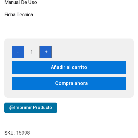
Manual De Uso
Ficha Tecnica
Horno
-
+
Empotrado
SF6301TN
Añadir al carrito
70
Lts
Smeg
Compra ahora
cantidad
Imprimir Producto
SKU:
15998