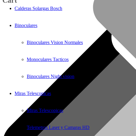
Cart
Calderas Solargas Bosch
Binoculares
Binoculares Vision Normales
Monoculares Tacticos
Binoculares Night vision
Miras Telescopicas
Miras Telescopicas
Telemetros Laser y Camaras HD