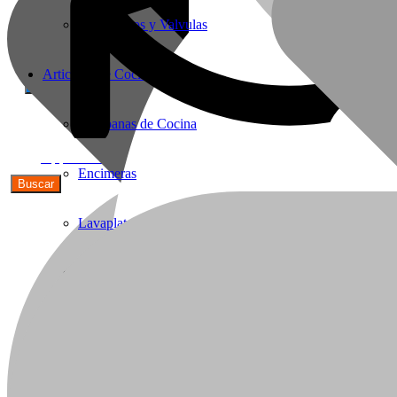
Termostatos y Valvulas
Articulos de Cocina
Campanas de Cocina
56(9)91590692
Encimeras
Lavaplatos y Accesorios
Griferia Acero Inoxidable
Cavas de Vino
Hornos Electricos