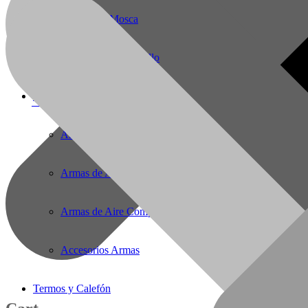
Pesca Con Mosca
Monturas para Caballo
Armas de Aire Comprimido
56(61)2221727
E-Mail:
solargas@gmail.com
Armas de Aire Comprimido
Armas de Aire Comprimido PCP
Armas de Aire Competicion
Accesorios Armas
Termos y Calefón