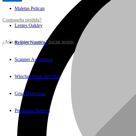
Maletas Pelican
Contraseña perdida?
Lentes Oakley
¿Aún no tienes cuenta?
Iniciar sesión
Relojes Nauticos
Scanner Automotriz
Winches Warn Atv Utv
Grua Horquillas
Productos Nuevos