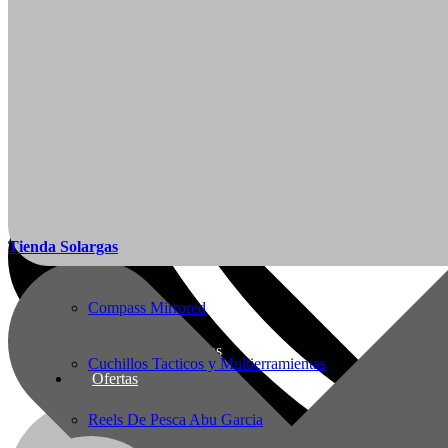
Articulos de Caza y Pesca
Arcos y Ballestas
Baños Portatiles Para Camping
Botas de Cacería Y Militares
Mi Cuenta
Tienda Solargas
Ropa de Cacería y Militar
Ofertas
Compass Mirrored
Nueva línea Solargas
Cuchillos Tacticos y Multierramientas
Ofertas
Reels De Pesca Abu Garcia