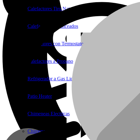
Calefactores Tiro Natural
Calefactores Balanceados
Calefactores con Termostato
Calefactores a Propano
Refrigerador a Gas Licuado
Patio Heater
Chimeneas Electricas
Chimeneas de Troncos