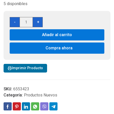
5 disponibles
Detector
-
+
de
Metales
Añadir al carrito
Garrett
Pro
Pointer
Compra ahora
Geo
Detecting
cantidad
Imprimir Producto
SKU:
6553423
Categoría:
Productos Nuevos