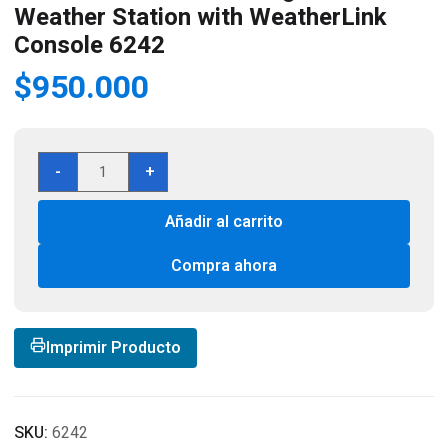
Weather Station with WeatherLink
Console 6242
$
950.000
Davis
-
+
Instruments
Vantage
Añadir al carrito
Vue
Weather
Compra ahora
Station
with
WeatherLink
Console
Imprimir Producto
6242
cantidad
SKU:
6242