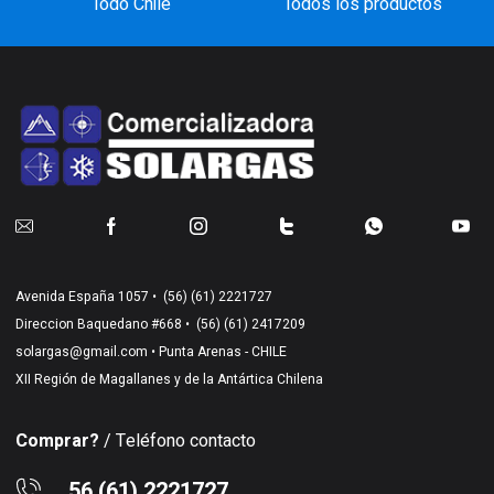
Todo Chile
Todos los productos
Avenida España 1057 •
(56) (61) 2221727
Direccion Baquedano #668 •
(56) (61) 2417209
solargas@gmail.com
• Punta Arenas - CHILE
XII Región de Magallanes y de la Antártica Chilena
Comprar?
/ Teléfono contacto
56 (61) 2221727