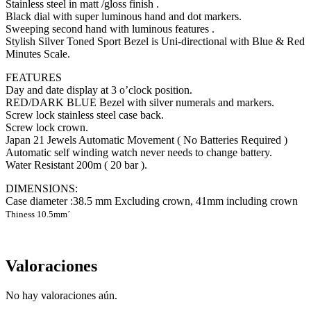
Stainless steel in matt /gloss finish .
Black dial with super luminous hand and dot markers.
Sweeping second hand with luminous features .
Stylish Silver Toned Sport Bezel is Uni-directional with Blue & Red
Minutes Scale.
FEATURES
Cavas de Vino
Day and date display at 3 o’clock position.
RED/DARK BLUE Bezel with silver numerals and markers.
Screw lock stainless steel case back.
Screw lock crown.
Japan 21 Jewels Automatic Movement ( No Batteries Required )
Automatic self winding watch never needs to change battery.
Water Resistant 200m ( 20 bar ).
DIMENSIONS:
Case diameter :38.5 mm Excluding crown, 41mm including crown
Thiness 10.5mm´
Valoraciones
No hay valoraciones aún.