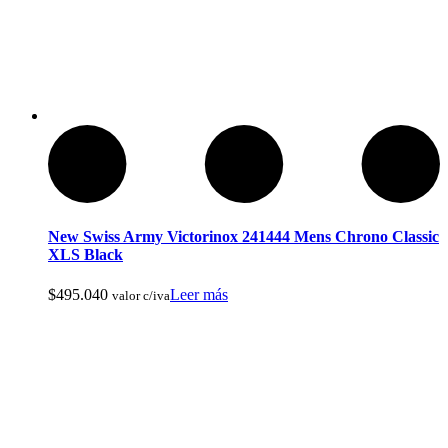
Baños Portatiles Para Camping
New Swiss Army Victorinox 241444 Mens Chrono Classic
XLS Black
$
495.040
Leer más
valor c/iva