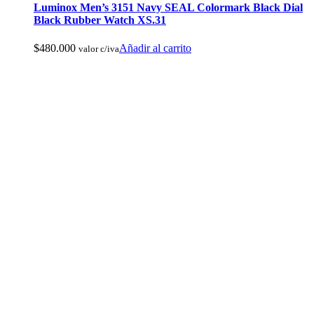
Luminox Men’s 3151 Navy SEAL Colormark Black Dial
Cuchillos Tacticos y Multierramientas
Black Rubber Watch XS.31
$
480.000
Añadir al carrito
valor c/iva