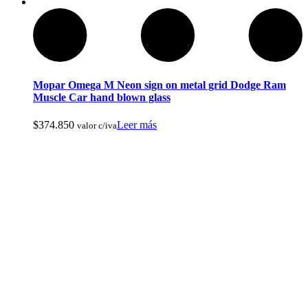
Ropa de Cacería y Militar
Mopar Omega M Neon sign on metal grid Dodge Ram
Muscle Car hand blown glass
$
374.850
Leer más
valor c/iva