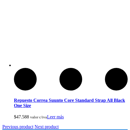
Reels De Pesca Abu Garcia
Repuesto Correa Suunto Core Standard Strap All Black
One Size
$
47.588
Leer más
valor c/iva
Pesca Con Mosca
Previous product
Next product