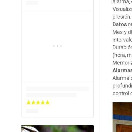
alarma,
Visuali
presión.
Datos r
Mes y dí
interva
Duración
(hora, m
Memoriza
Alarmas
Alarma 
profundi
control 