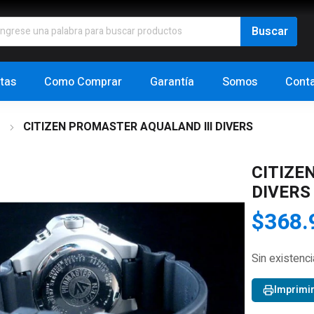
tas
Como Comprar
Garantía
Somos
Cont
s
CITIZEN PROMASTER AQUALAND III DIVERS
CITIZE
DIVERS
$
368.
Sin existenc
Imprimi