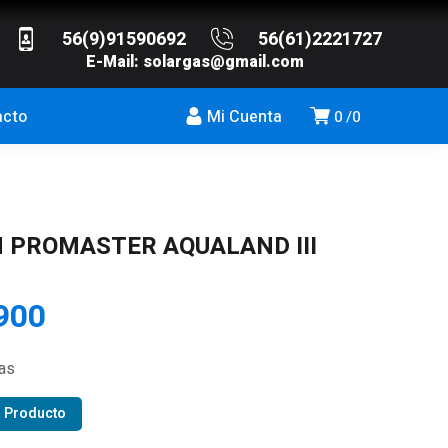
56(9)91590692
56(61)2221727
E-Mail:
solargas@gmail.com
acto
Mi Cuenta
0
0
N PROMASTER AQUALAND III
900
ias
r Producto