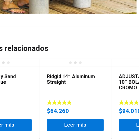
s relacionados
y Sand
Ridgid 14″ Aluminum
ADJUST
lue
Straight
10″ BO
CROMO
$
64.260
$
94.01
er más
Leer más