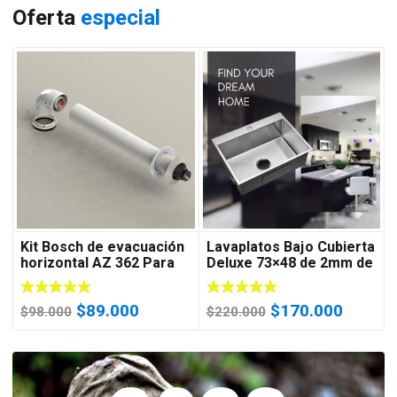
Oferta
especial
Kit Bosch de evacuación
Lavaplatos Bajo Cubierta
horizontal AZ 362 Para
Deluxe 73×48 de 2mm de
Cal 18C 24C 28C 35C
Espesor Acero
Inoxidable
El
El
El
El
$
89.000
$
170.000
$
98.000
$
220.000
precio
precio
precio
precio
original
actual
original
actual
era:
es:
era:
es:
$98.000.
$89.000.
$220.000.
$170.0