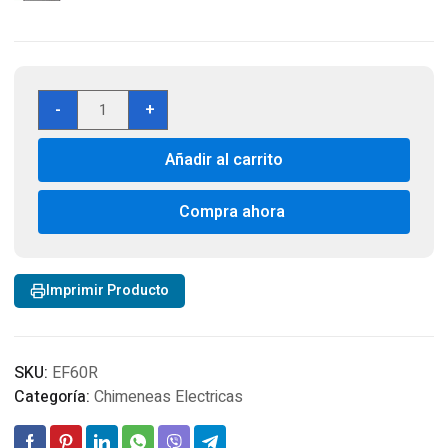
Chimenea
-
+
Eléctrica
EF60R
Añadir al carrito
Pulgadas
Empotrables
220v
Compra ahora
50Hz
cantidad
Imprimir Producto
SKU:
EF60R
Categoría:
Chimeneas Electricas