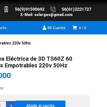
56(9)91590692
56(61)2221727
E-Mail:
solargas@gmail.com
acto
Mi Cuenta
0
0
rables 220v 50Hz
a Eléctrica de 3D TS60Z 60
s Empotrables 220v 50Hz
000
es
menea
+
Añadir al carrito