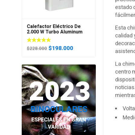
estado d
fácilmen
Calefactor Eléctrico De
Esta chi
2.000 W Turbo Aluminum
calidad
EE2 (Certificado)
decoraci
El
El
$
198.000
$
228.000
asistenc
precio
precio
original
actual
La chime
era:
es:
centro m
2023
$228.000.
$198.000.
disposit
noticias
mientras
BINOCULARES
Volt
Medi
ESPECIALES EN GRAN
VARIDAD