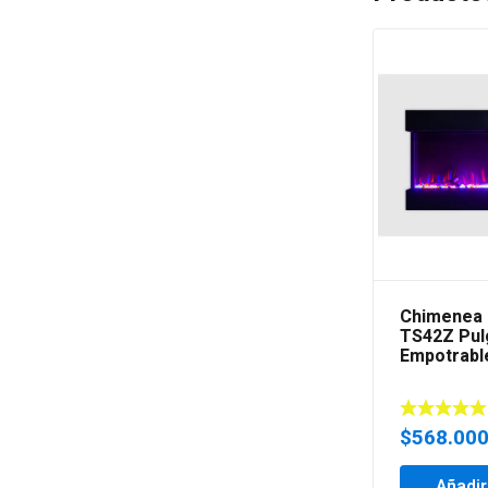
Chimenea 
TS42Z Pul
Empotrabl
$
568.00
Añadir