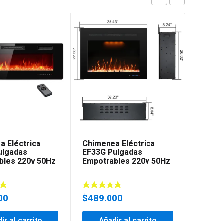
a Eléctrica
Chimenea Eléctrica
Chime
ulgadas
EF33G Pulgadas
EF50R
bles 220v 50Hz
Empotrables 220v 50Hz
Empot
00
$
489.000
$
589
ir al carrito
Añadir al carrito
Añ