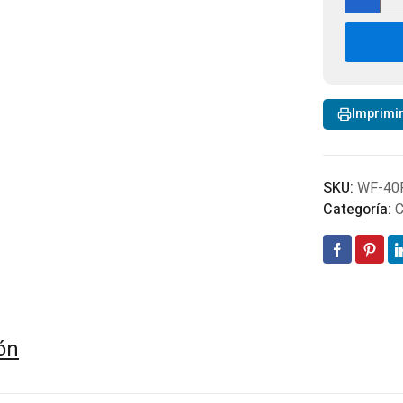
Eléc
de
3D
TS6
60
Pul
Imprimi
Emp
220
50H
can
SKU:
WF-40
Categoría:
C
ón