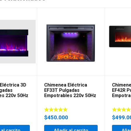
Eléctrica 3D
Chimenea Eléctrica
Chimene
gadas
EF33T Pulgadas
EF42R P
es 220v 50Hz
Empotrables 220v 50Hz
Empotra
0
$
450.000
$
499.0
 al carrito
Añadir al carrito
Añad