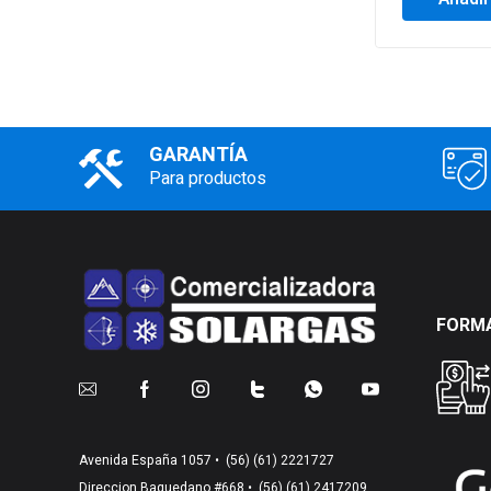
GARANTÍA
Para productos
FORMA
Avenida España 1057 •
(56) (61) 2221727
Direccion Baquedano #668 •
(56) (61) 2417209