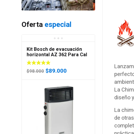
Oferta
especial
Kit Bosch de evacuación
horizontal AZ 362 Para Cal
18C 24C 28C 35C
Lanzamo
El
El
$
89.000
$
98.000
perfecto
precio
precio
ambiente
original
actual
La Chime
era:
es:
diseño y
$98.000.
$89.000.
La chim
de otras
complet
práctica