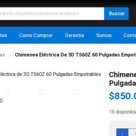
tas
Como Comprar
Garantía
Somos
Cont
cas
Chimenea Eléctrica De 3D TS60Z 60 Pulgadas Empot
Chimene
Pulgada
$
850.
19 disponibl
Chi
-