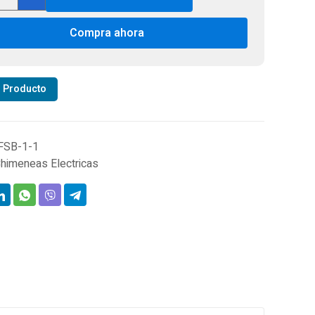
trica
Compra ahora
0Z
gadas
r Producto
otrables
v
z
tidad
FSB-1-1
himeneas Electricas