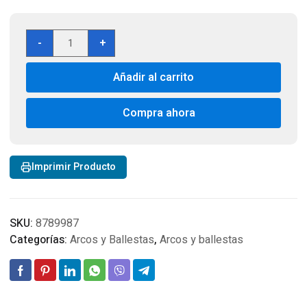
Case
-
+
para
Crossbow
Añadir al carrito
Allen
Company
Case
Compra ahora
cantidad
Imprimir Producto
SKU:
8789987
Categorías:
Arcos y Ballestas
,
Arcos y ballestas