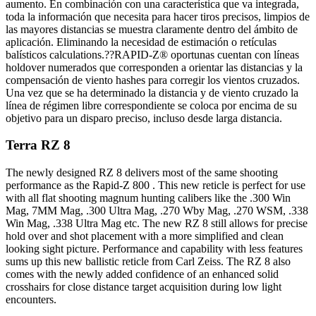
aumento. En combinación con una característica que va integrada,
toda la información que necesita para hacer tiros precisos, limpios de
las mayores distancias se muestra claramente dentro del ámbito de
aplicación. Eliminando la necesidad de estimación o retículas
balísticos calculations.??RAPID-Z® oportunas cuentan con líneas
holdover numerados que corresponden a orientar las distancias y la
compensación de viento hashes para corregir los vientos cruzados.
Hornos Electricos
Una vez que se ha determinado la distancia y de viento cruzado la
línea de régimen libre correspondiente se coloca por encima de su
objetivo para un disparo preciso, incluso desde larga distancia.
Terra RZ 8
The newly designed RZ 8 delivers most of the same shooting
performance as the Rapid-Z 800 . This new reticle is perfect for use
with all flat shooting magnum hunting calibers like the .300 Win
Mag, 7MM Mag, .300 Ultra Mag, .270 Wby Mag, .270 WSM, .338
Win Mag, .338 Ultra Mag etc. The new RZ 8 still allows for precise
hold over and shot placement with a more simplified and clean
looking sight picture. Performance and capability with less features
sums up this new ballistic reticle from Carl Zeiss. The RZ 8 also
comes with the newly added confidence of an enhanced solid
crosshairs for close distance target acquisition during low light
encounters.