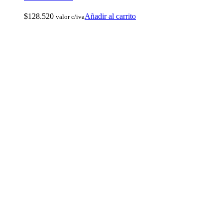
Reels De Pesca Abu Garcia
$
128.520
Añadir al carrito
valor c/iva