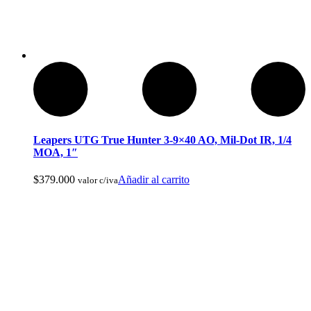
Botas de Cacería Y Militares
Leapers UTG True Hunter 3-9×40 AO, Mil-Dot IR, 1/4
MOA, 1″
$
379.000
Añadir al carrito
valor c/iva