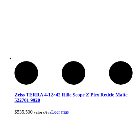
Arcos y Ballestas
Zeiss TERRA 4-12×42 Rifle Scope Z Plex Reticle Matte
522701-9920
$
535.500
Leer más
valor c/iva