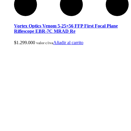
Compass Mirrored
Vortex Optics Venom 5-25×56 FFP First Focal Plane
Riflescope EBR-7C MRAD Re
$
1.299.000
Añadir al carrito
valor c/iva