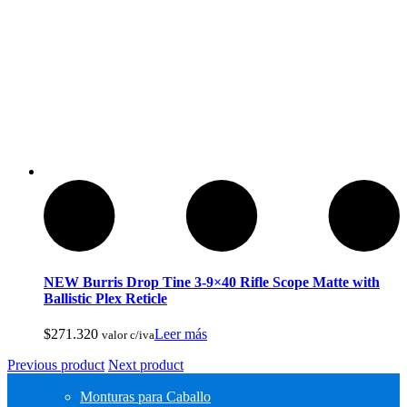
Pesca Con Mosca
NEW Burris Drop Tine 3-9×40 Rifle Scope Matte with
Ballistic Plex Reticle
$
271.320
Leer más
valor c/iva
Previous product
Next product
Monturas para Caballo