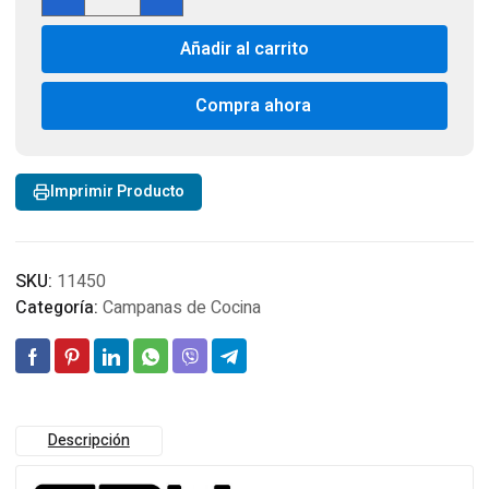
Twin
60
Añadir al carrito
Extraible
XE60
2.0
Compra ahora
c/filtro
cantidad
Imprimir Producto
SKU:
11450
Categoría:
Campanas de Cocina
Descripción