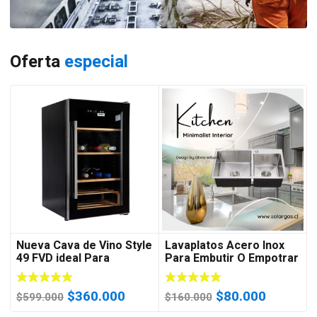
Oferta
especial
Nueva Cava de Vino Style
Lavaplatos Acero Inox
49 FVD ideal Para
Para Embutir O Empotrar
Departamento
80x45cm M/s
El
El
El
El
$
360.000
$
80.000
$
599.000
$
160.000
precio
precio
precio
precio