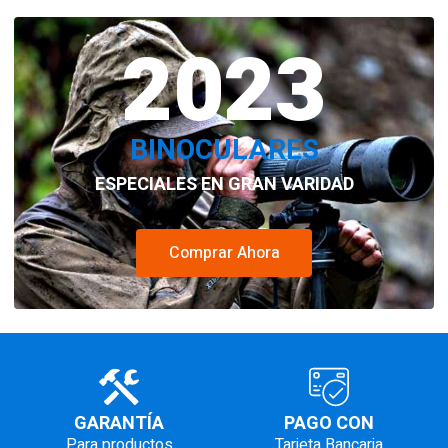
original
actual
original
actual
era:
2023
es:
era:
es:
$599.000.
$360.000.
$160.000.
$80.000
BINOCULARES
ESPECIALES EN GRAN VARIDAD
Comprar Ahora
GARANTÍA
PAGO CON
Para productos
Tarjeta Bancaria