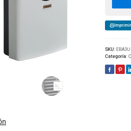
15.
con
sali
en
Imprimi
"U"
Mo
can
SKU:
EBA3U
Categoría:
C
ón