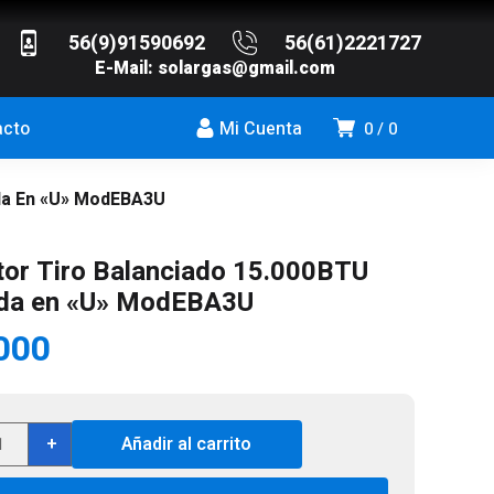
56(9)91590692
56(61)2221727
E-Mail:
solargas@gmail.com
acto
Mi Cuenta
0
0
ida En «U» ModEBA3U
tor Tiro Balanciado 15.000BTU
ida en «U» ModEBA3U
000
factor
+
Añadir al carrito
anciado