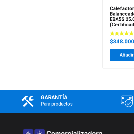
Calefactor
Balancead
EBA5S 25.
(Certifica
$
348.00
Añadir
GARANTÍA
Para productos