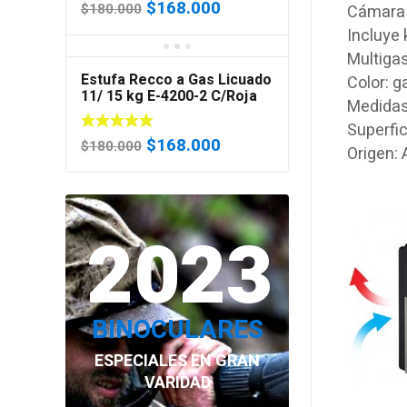
El
El
$
168.000
$
180.000
Cámara 
precio
precio
Incluye 
original
actual
Multiga
era:
es:
Estufa Recco a Gas Licuado
Color: ga
$180.000.
$168.000.
11/ 15 kg E-4200-2 C/Roja
Medidas:
Superfic
El
El
$
168.000
$
180.000
Origen: 
precio
precio
original
actual
era:
es:
2023
$180.000.
$168.000.
BINOCULARES
ESPECIALES EN GRAN
VARIDAD