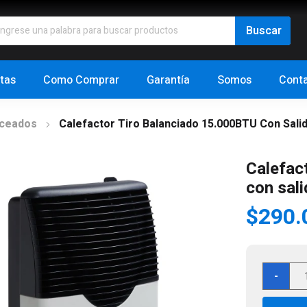
tas
Como Comprar
Garantía
Somos
Cont
nceados
Calefactor Tiro Balanciado 15.000BTU Con Sal
Calefac
con sal
$
290.
Cale
-
Tiro
Bal