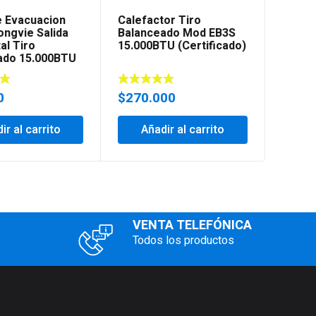
e Evacuacion
Calefactor Tiro
Ducto 
ongvie Salida
Balanceado Mod EB3S
Para 
al Tiro
15.000BTU (Certificado)
Tiro/
ado 15.000BTU
Longv
0
$
270.000
$
80.
ir al carrito
Añadir al carrito
Añ
VENTA TELEFÓNICA
Todos los productos