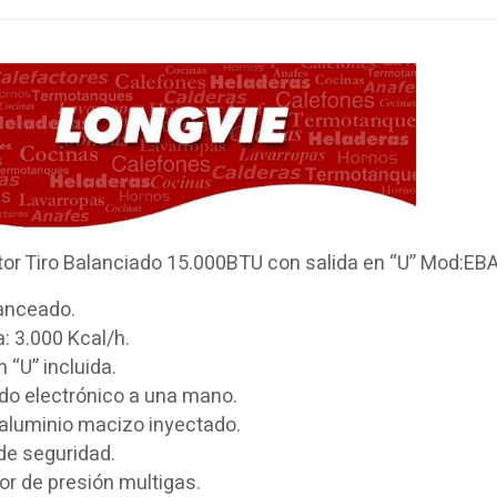
tor Tiro Balanciado 15.000BTU con salida en “U” Mod:EB
lanceado
.
: 3.000 Kcal/h.
n “U” incluida.
do electrónico a una mano
.
 aluminio macizo inyectado.
 de seguridad
.
or de presión multigas
.