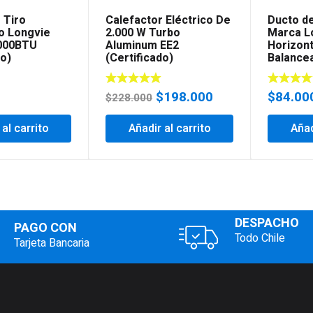
 Tiro
Calefactor Eléctrico De
Ducto d
o Longvie
2.000 W Turbo
Marca L
000BTU
Aluminum EE2
Horizont
do)
(Certificado)
Balance
El
El
0
$
198.000
$
84.00
$
228.000
precio
precio
 al carrito
Añadir al carrito
original
actual
Añad
era:
es:
$228.000.
$198.000.
DESPACHO
PAGO CON
Todo Chile
Tarjeta Bancaria