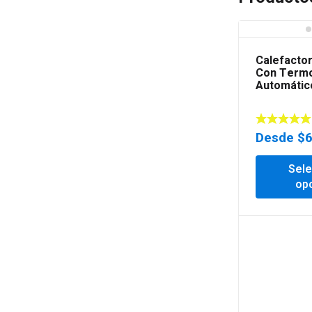
Calefacto
Con Termo
Automátic
Desde
$
Sele
op