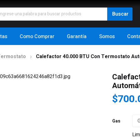
tas
Como Comprar
Garantía
Somos
Cont
Termostato
Calefactor 40.000 BTU Con Termostato Au
Calefac
Automát
$
700.
Gas
Lim