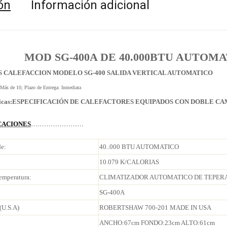
ón
Información adicional
SG-400A DE 40.000BTU AUTOMA
S
CALEFACCION MODELO SG-400 SALIDA VERTICAL AUTOMATICO
 Más de 10; Plazo de Entrega: Inmediata
icas:
ESPECIFICACIÓN DE CALEFACTORES EQUIPADOS CON DOBLE CA
CACIONES
……………………
de:
40..000 BTU AUTOMATICO
10.079 K/CALORIAS
emperatura:
CLIMATIZADOR AUTOMATICO DE TEPERA
SG-400A
(U.S.A)
ROBERTSHAW 700-201 MADE IN USA
ANCHO:67cm FONDO:23cm ALTO:61cm