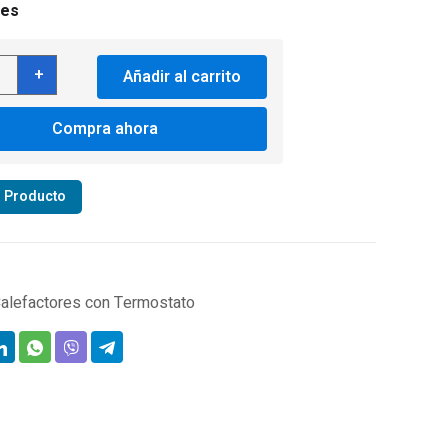
les
actor
+
Añadir al carrito
00
Compra ahora
ostato
mático
r Producto
dad
alefactores con Termostato