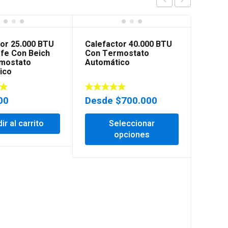
tor 25.000 BTU
Calefactor 40.000 BTU
afe Con Beich
Con Termostato
mostato
Automático
ico
00
Desde
$
700.000
ir al carrito
Seleccionar
opciones
Calef
Con T
Autom
$
550