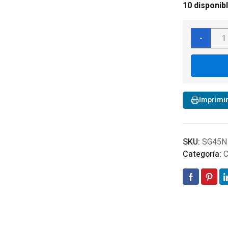
10 disponib
Calef
-
40.0
BTU
Con
Term
Auto
Imprimi
canti
SKU:
SG45N
Categoría:
C