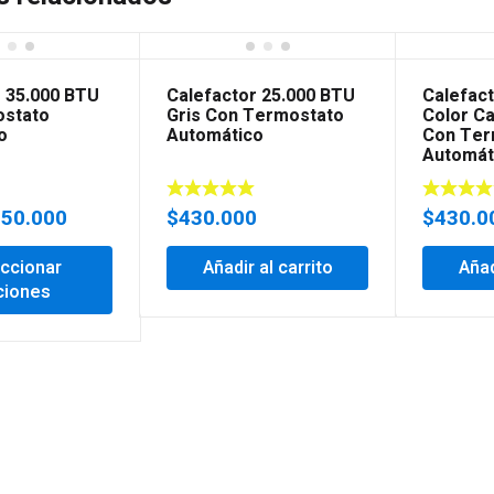
r 35.000 BTU
Calefactor 25.000 BTU
Calefac
stato
Gris Con Termostato
Color C
o
Automático
Con Ter
Automát
650.000
$
430.000
$
430.0
ccionar
Añadir al carrito
Añad
ciones