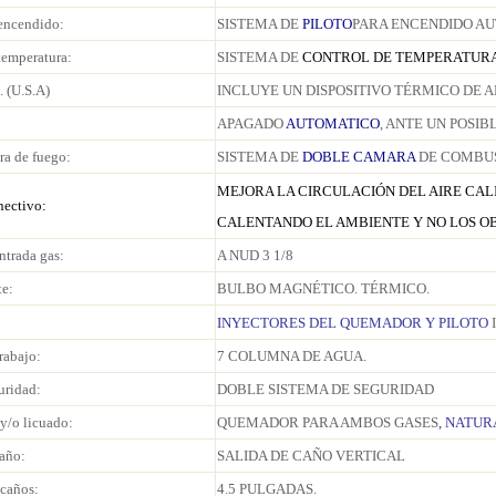
encendido:
SISTEMA DE
PILOTO
PARA ENCENDIDO A
temperatura:
SISTEMA DE
CONTROL DE TEMPERATUR
 (U.S.A)
INCLUYE UN DISPOSITIVO TÉRMICO DE A
APAGADO
AUTOMATICO
, ANTE UN POSIB
a de fuego:
SISTEMA DE
DOBLE CAMARA
DE COMBUS
MEJORA LA CIRCULACIÓN DEL AIRE CA
nectivo:
CALENTANDO EL AMBIENTE Y NO LOS OB
trada gas:
A NUD 3 1/8
te:
BULBO MAGNÉTICO. TÉRMICO.
INYECTORES DEL QUEMADOR Y PILOTO
rabajo:
7 COLUMNA DE AGUA.
uridad:
DOBLE SISTEMA DE SEGURIDAD
 y/o licuado:
QUEMADOR PARA AMBOS GASES
, NATUR
caño:
SALIDA DE CAÑO VERTICAL
caños:
4.5 PULGADAS.