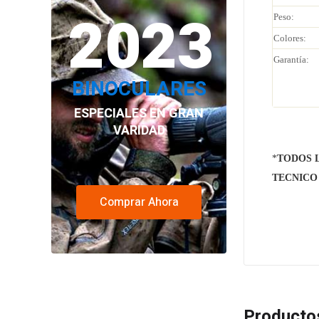
2023
Peso:
Colores:
Garantía:
BINOCULARES
ESPECIALES EN GRAN
VARIDAD
*
TODOS 
TECNICO
Comprar Ahora
Producto