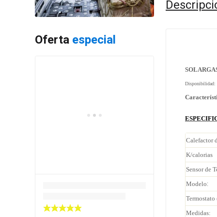
Descripci
Oferta
especial
MOD 
SOLARGA
Disponibilidad:
Característ
ESPECIFI
Calefactor 
K/calorias
Sensor de T
:
Modelo
Termostato 
Medidas: