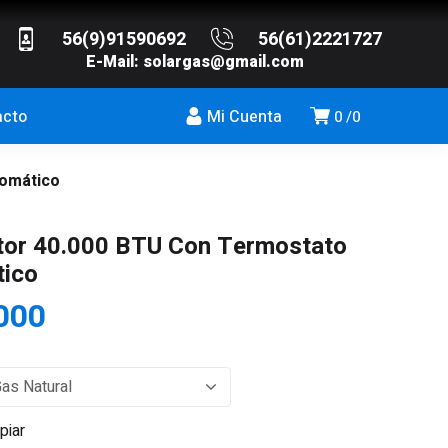
56(9)91590692
56(61)2221727
E-Mail:
solargas@gmail.com
acto
Mi Cuenta
0
0
tomático
tor 40.000 BTU Con Termostato
ico
000
piar