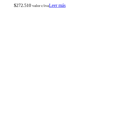
$
272.510
Leer más
valor c/iva
Arcos y Ballestas