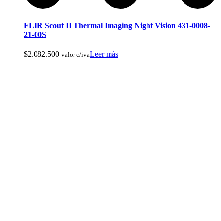
Cuchillos Tacticos y Multierramientas
FLIR Scout II Thermal Imaging Night Vision 431-0008-
21-00S
$
2.082.500
Leer más
valor c/iva