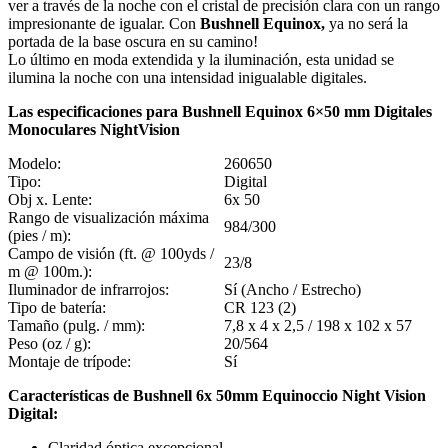
ver a través de la noche con el cristal de precisión clara con un rango
impresionante de igualar.
Con
Bushnell Equinox,
ya no será la
portada de la base oscura en su camino!
Lo último en moda extendida y la iluminación, esta unidad se
ilumina la noche con una intensidad inigualable digitales.
Las especificaciones para Bushnell Equinox 6×50 mm Digitales
Cavas de Vino
Monoculares NightVision
Modelo:
260650
Tipo:
Digital
Obj x.
Lente:
6x 50
Rango de visualización máxima
984/300
(pies / m):
Campo de visión (ft. @ 100yds /
23/8
m @ 100m.):
Iluminador de infrarrojos:
Sí (Ancho / Estrecho)
Tipo de batería:
CR 123 (2)
Tamaño (pulg. / mm):
7,8 x 4 x 2,5 / 198 x 102 x 57
Peso (oz / g):
20/564
Montaje de trípode:
Sí
Características de Bushnell 6x 50mm Equinoccio Night Vision
Digital:
Claridad óptica excepcional