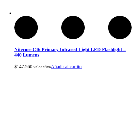
Ropa de Cacería y Militar
Nitecore CI6 Primary Infrared Light LED Flashlight –
440 Lumens
$
147.560
Añadir al carrito
valor c/iva