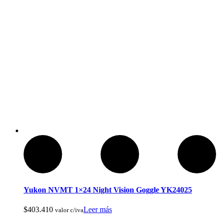
Reels De Pesca Abu Garcia
Yukon NVMT 1×24 Night Vision Goggle YK24025
$
403.410
Leer más
valor c/iva
Pesca Con Mosca