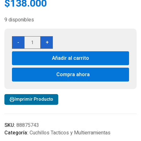
$
138.000
9 disponibles
BUCK
-
+
110
FOLDING
Añadir al carrito
HUNTER
KNIFE
W/LEATHER
Compra ahora
SHEATH
cantidad
Imprimir Producto
SKU:
88875743
Categoría:
Cuchillos Tacticos y Multierramientas