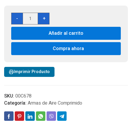
Beeman
-
+
Elite
X2
Añadir al carrito
Dual-
Calibre
5.5,4.5,RS3
Compra ahora
cantidad
Imprimir Producto
SKU:
00C678
Categoría:
Armas de Aire Comprimido