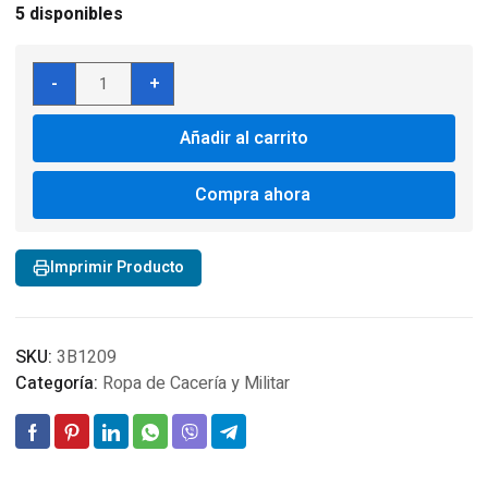
5 disponibles
Alpha
-
+
Industries
Slim
Añadir al carrito
Fit
parka
N-
Compra ahora
3B
Green
Orange
Imprimir Producto
cantidad
SKU:
3B1209
Categoría:
Ropa de Cacería y Militar