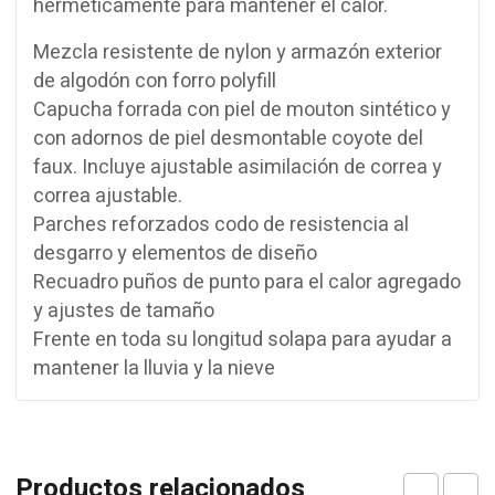
herméticamente
para mantener
el calor.
Mezcla
resistente
de
nylon
y
armazón
exterior
de algodón
con forro
polyfill
Capucha
forrada con
piel de
mouton
sintético y
con adornos de
piel
desmontable
coyote
del
faux.
Incluye
ajustable
asimilación de
correa
y
correa ajustable
.
Parches
reforzados
codo
de
resistencia al
desgarro y
elementos de diseño
Recuadro
puños de punto
para el calor
agregado
y
ajustes de tamaño
Frente
en toda su longitud
solapa
para ayudar a
mantener
la lluvia
y la nieve
Productos relacionados