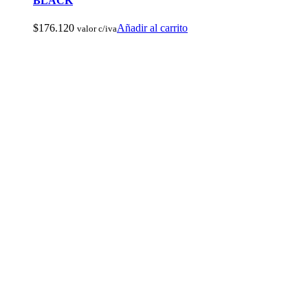
BLACK
$
176.120
Añadir al carrito
valor c/iva
Botas de Cacería Y Militares