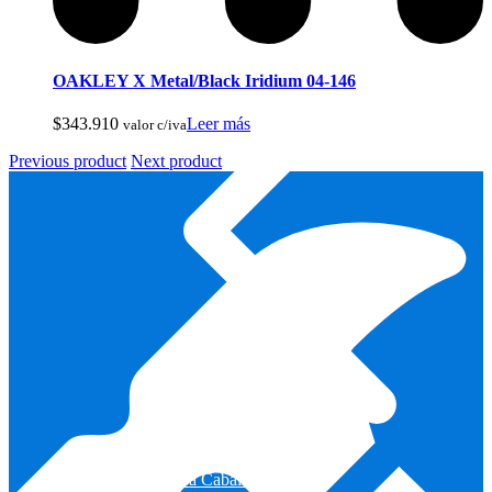
Pesca Con Mosca
OAKLEY X Metal/Black Iridium 04-146
$
343.910
Leer más
valor c/iva
Previous product
Next product
Monturas para Caballo