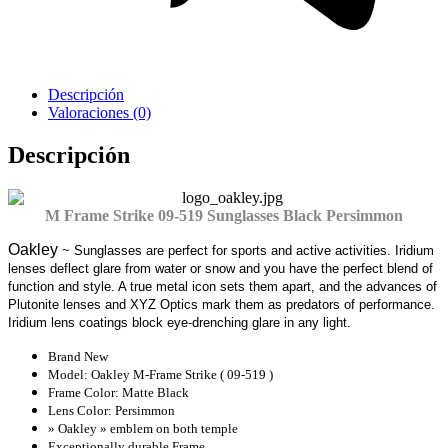
Descripción
Valoraciones (0)
Cavas de Vino
Descripción
M Frame Strike 09-519 Sunglasses Black Persimmon
Oakley
~ Sunglasses are perfect for sports and active activities. Iridium
lenses deflect glare from water or snow and you have the perfect blend of
function and style. A true metal icon sets them apart, and the advances of
Plutonite lenses and XYZ Optics mark them as predators of performance.
Iridium lens coatings block eye-drenching glare in any light.
Brand New
Model: Oakley M-Frame Strike ( 09-519 )
Frame Color: Matte Black
Lens Color: Persimmon
» Oakley » emblem on both temple
Exceptionally durable Frame